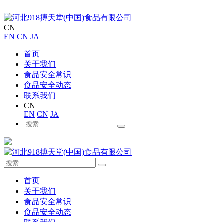
CN
EN
CN
JA
首页
关于我们
食品安全常识
食品安全动态
联系我们
CN
EN
CN
JA
首页
关于我们
食品安全常识
食品安全动态