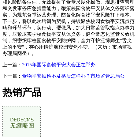
和风险防备认识，无效提拔了食堂尺度化操做、现患排查管理
和突发事务应急措置能力，鞭策校园食物平安从体义务落细落
实，为规范食堂运营办理、防备化解食物平安风险打下根本。
下一步，将以此次培训为契机，持续聚焦校园食物平安沉点范
畴和环节环节，实行动、硬做风，加大日常监管取指点办事力
度，压紧压实学校食物平安从体义务，健全常态化监管长效机
制，织密织牢校园食物平安防护网，全力守护泛博师生“舌尖
上的平安”，存心用情护航校园安然不变。（来历：市场监视
办理局网坐）。
上一篇：
2015年国际食物平安大会正在举办
下一篇：
食物平安抽检不及格后怎样办？市场监管总局公
热销产品