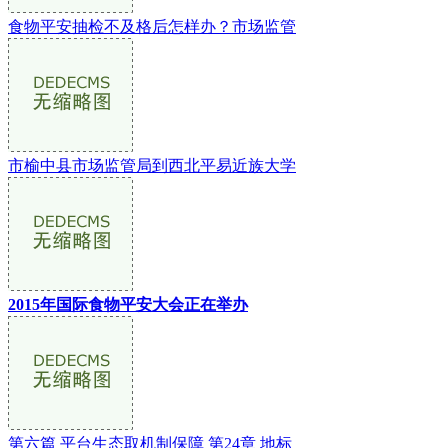
食物平安抽检不及格后怎样办？市场监管
市榆中县市场监管局到西北平易近族大学
2015年国际食物平安大会正在举办
第六篇 平台生态取机制保障 第24章 地标