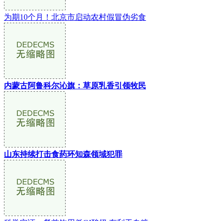
为期10个月！北京市启动农村假冒伪劣食
内蒙古阿鲁科尔沁旗：草原乳香引领牧民
山东持续打击食药环知森领域犯罪