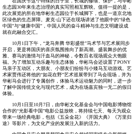
在国庆节这个特殊的日子里，长城的修缮、保护，与华彬
生态园30年来生态治理的真实写照相互辉映。值得一提的是，
此次展览的所在地华彬生态园位于长城脚下，也是一道京北地
区绿色的生态屏障。麦克·山下还在现场讲述了他眼中的“绿色
中国”与“健康中国”，中国人民的奋斗精神与生态文明建设成
就在此融合交汇。
10月1日下午，“龙马奔腾 华彩盛世”马术节与艺术展同步
开启，更是将国庆的喜庆氛围推向了新高潮。盛装舞步的优
雅、赛马的激情与汗血马的神秘，令数百名现场观众大饱眼
福。为了增加互动乐趣与生态体验，华彬马会还设置了PONY
马亲子互动区，大朋友、小朋友们纷纷与小矮马互动游戏。艺
术家贾伟还将他的“如花在野”艺术巡展带到了马会现场，并为
华彬马会进行了专属创作，体验马术运动魅力的同时，进一步
了解中国传统文化与现代艺术，成为在场嘉宾独一无二的假日
体验。
10月1日至10月7日，由华彬文化基金会与中国电影博物馆
合作的“光影看中国”电影公益放映，将持续七天、每天为观众
带来一场经典电影，包括《五朵金花》《开国大典》《万里归
途》等影片，为文化产业的发展注入新的活力。