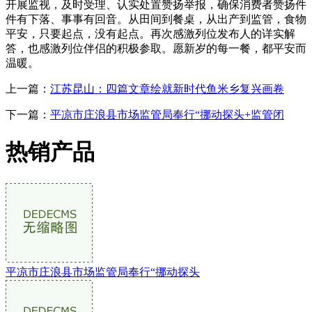
上一篇：
江苏昆山：四篇文章绘就新时代鱼米乡复兴画卷
下一篇：
平凉市庄浪县市场监管局奉行“挪动探头+监管闭
热销产品
平凉市庄浪县市场监管局奉行“挪动探头