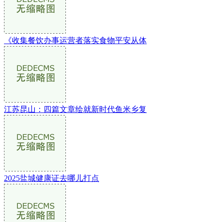
《收集餐饮办事运营者落实食物平安从体
江苏昆山：四篇文章绘就新时代鱼米乡复
2025盐城健康证去哪儿打点