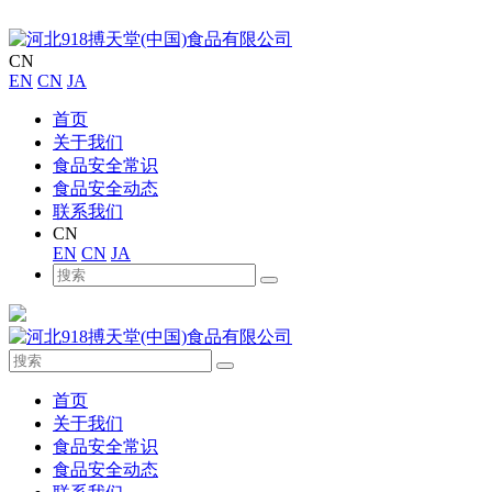
CN
EN
CN
JA
首页
关于我们
食品安全常识
食品安全动态
联系我们
CN
EN
CN
JA
首页
关于我们
食品安全常识
食品安全动态