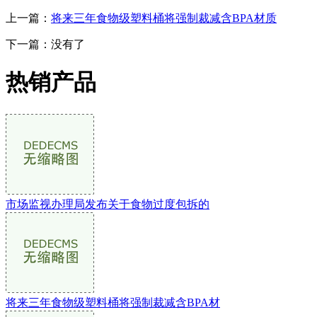
上一篇：
将来三年食物级塑料桶将强制裁减含BPA材质
下一篇：没有了
热销产品
市场监视办理局发布关于食物过度包拆的
将来三年食物级塑料桶将强制裁减含BPA材