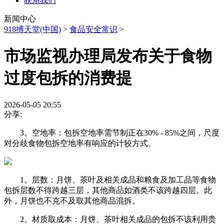
联系我们
新闻中心
918搏天堂(中国)
>
食品安全常识
>
市场监视办理局发布关于食物
过度包拆的消费提
2026-05-05 20:55
分享:
3。空地率：包拆空地率需节制正在30% - 85%之间，尺度
对分歧食物包拆空地率有响应的计较方式。
1。层数：月饼、茶叶及相关成品和粮食及加工品等食物
包拆层数不得跨越三层，其他商品如酒类不该跨越四层。此
外，月饼也不克不及取其他商品混拆。
2。材质取成本：月饼、茶叶相关成品的包拆不该利用贵