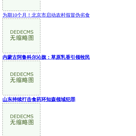
为期10个月！北京市启动农村假冒伪劣食
内蒙古阿鲁科尔沁旗：草原乳香引领牧民
山东持续打击食药环知森领域犯罪