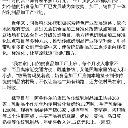
一个月的营业额有差不多15万元。”生产负责人温都苏介绍，
如今他的奶食品加工厂已发展成为集收购、加工、销售于一体
的乳制品加工产业链。
近年来，阿鲁科尔沁旗积极探索特色产业发展道路，依托
地区现有资源，通过民族奶食品加工标准化改造试点项目、家
庭牧场和奶农合作社升级改造项目、地方特色奶制品加工标准
化试点项目等多种方式，推动传统奶制品产业转型升级，引导
带动更多群众到产业链中来，使传统奶制品加工逐步走向规模
化、标准化，让草原味道“香飘”四方。
“我在家门口的奶食品加工厂上班，每个月收入非常不
错，而且离家近交通方便，既能挣钱，又能照顾家里的老人和
小孩。”牧民鲁玛笑着说，奶食品加工厂雇佣本地擅长制作传
统奶制品的村民，不仅让当地牛奶有销路，还方便村民在家门
口增收。
截至目前，阿鲁科尔沁旗民族传统乳制品加工坊共263
家，乳制品小作坊年均使用转化鲜奶约1.2万吨，生产乳制品
1200吨。现有乳制品特产店65家，拥有罕乳、赛罕酥、塔玛嘎
等15个注册商标，主要产品有奶豆腐、奶皮、黄油、乌日莫、
奶糖等传统乳制品，年销售收入达1.2亿元以上。(周阳)