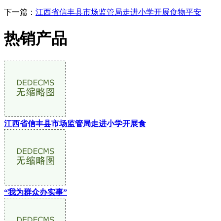
下一篇：
江西省信丰县市场监管局走进小学开展食物平安
热销产品
江西省信丰县市场监管局走进小学开展食
“我为群众办实事”