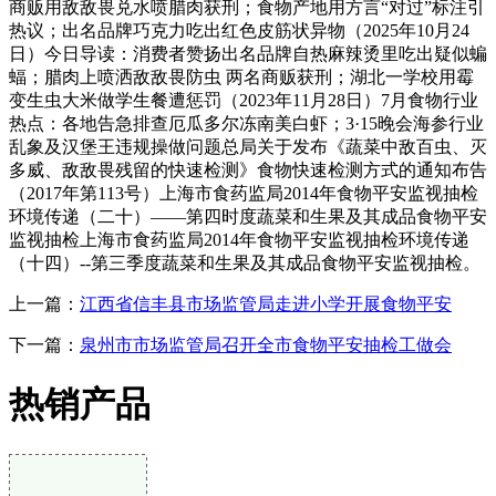
商贩用敌敌畏兑水喷腊肉获刑；食物产地用方言“对过”标注引
热议；出名品牌巧克力吃出红色皮筋状异物（2025年10月24
日）今日导读：消费者赞扬出名品牌自热麻辣烫里吃出疑似蝙
蝠；腊肉上喷洒敌敌畏防虫 两名商贩获刑；湖北一学校用霉
变生虫大米做学生餐遭惩罚（2023年11月28日）7月食物行业
热点：各地告急排查厄瓜多尔冻南美白虾；3·15晚会海参行业
乱象及汉堡王违规操做问题总局关于发布《蔬菜中敌百虫、灭
多威、敌敌畏残留的快速检测》食物快速检测方式的通知布告
（2017年第113号）上海市食药监局2014年食物平安监视抽检
环境传递（二十）——第四时度蔬菜和生果及其成品食物平安
监视抽检上海市食药监局2014年食物平安监视抽检环境传递
（十四）--第三季度蔬菜和生果及其成品食物平安监视抽检。
上一篇：
江西省信丰县市场监管局走进小学开展食物平安
下一篇：
泉州市市场监管局召开全市食物平安抽检工做会
热销产品