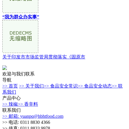
“我为群众办实事”
关于印发市市场监管局贯彻落实《固原市
欢迎与我们联系
导航
>> 首页
>> 关于我们
>> 食品安全常识
>> 食品安全动态
>> 联
系我们
产品中心
>> 辣椒
>> 香辛料
联系我们
>> 邮箱: yuanpq@hbhtfood.com
>> 电话: 0311 8830 4366
>> 传真: 0311 8833 9978