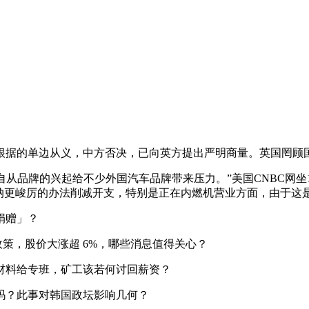
据的单边从义，中方否决，已向英方提出严明商量。英国罔顾
从品牌的兴起给不少外国汽车品牌带来压力。”美国CNBC网坐
采纳更峻厉的办法削减开支，特别是正在内燃机营业方面，由于这
捐赠」？
策，股价大涨超 6%，哪些消息值得关心？
材料给专班，矿工该若何讨回薪资？
？此事对韩国政坛影响几何？