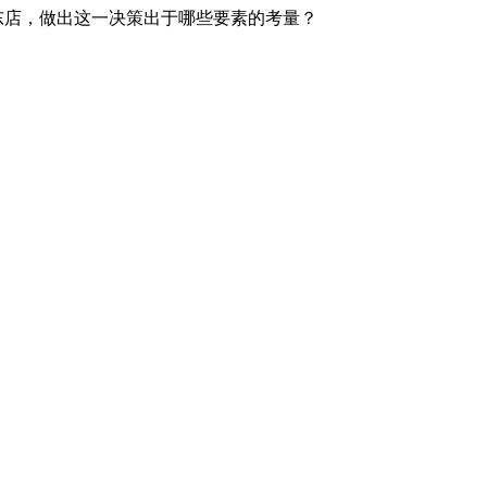
东店，做出这一决策出于哪些要素的考量？