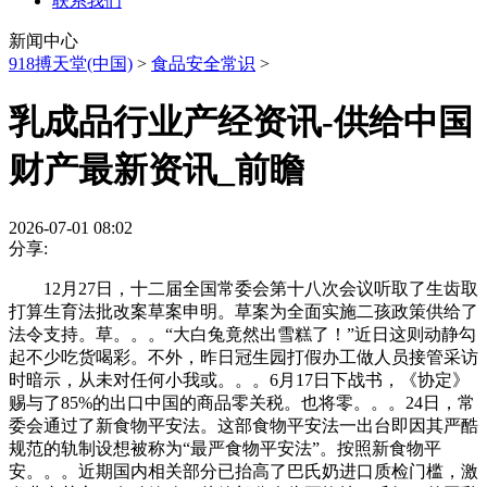
联系我们
新闻中心
918搏天堂(中国)
>
食品安全常识
>
乳成品行业产经资讯-供给中国
财产最新资讯_前瞻
2026-07-01 08:02
分享:
12月27日，十二届全国常委会第十八次会议听取了生齿取
打算生育法批改案草案申明。草案为全面实施二孩政策供给了
法令支持。草。。。“大白兔竟然出雪糕了！”近日这则动静勾
起不少吃货喝彩。不外，昨日冠生园打假办工做人员接管采访
时暗示，从未对任何小我或。。。6月17日下战书，《协定》
赐与了85%的出口中国的商品零关税。也将零。。。24日，常
委会通过了新食物平安法。这部食物平安法一出台即因其严酷
规范的轨制设想被称为“最严食物平安法”。按照新食物平
安。。。近期国内相关部分已抬高了巴氏奶进口质检门槛，激