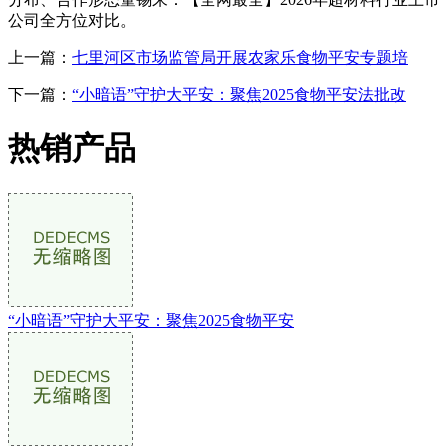
公司全方位对比。
上一篇：
七里河区市场监管局开展农家乐食物平安专题培
下一篇：
“小暗语”守护大平安：聚焦2025食物平安法批改
热销产品
“小暗语”守护大平安：聚焦2025食物平安