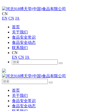
CN
EN
CN
JA
首页
关于我们
食品安全常识
食品安全动态
联系我们
CN
EN
CN
JA
首页
关于我们
食品安全常识
食品安全动态