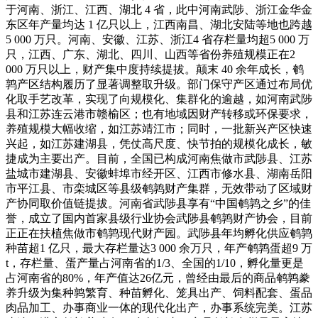
于河南、浙江、江西、湖北 4 省，此中河南武陟、浙江金华金
东区年产量均达 1 亿只以上，江西南昌、湖北安陆等地也跨越
5 000 万只。河南、安徽、江苏、浙江4 省存栏量均超5 000 万
只，江西、广东、湖北、四川、山西等省份养殖规模正在2
000 万只以上，财产集中度持续提拔。颠末 40 余年成长，鹌
鹑产区结构履历了显著调整取升级。部门保守产区通过布局优
化取手艺改革，实现了向规模化、集群化的逾越，如河南武陟
县和江苏连云港市赣榆区；也有地域因财产转移或环保要求，
养殖规模大幅收缩，如江苏靖江市；同时，一批新兴产区快速
兴起，如江苏建湖县，凭仗高尺度、快节拍的规模化成长，敏
捷成为主要出产。目前，全国已构成河南焦做市武陟县、江苏
盐城市建湖县、安徽蚌埠市经开区、江西市修水县、湖南岳阳
市平江县、市栾城区等县级鹌鹑财产集群，无效带动了区域财
产协同取价值链提拔。河南省武陟县享有“中国鹌鹑之乡”的佳
誉，成立了国内首家县级行业协会武陟县鹌鹑财产协会，目前
正正在扶植焦做市鹌鹑现代财产园。武陟县年均孵化供应鹌鹑
种苗超1 亿只，最大存栏量达3 000 余万只，年产鹌鹑蛋超9 万
t，存栏量、蛋产量占河南省的1/3、全国的1/10，孵化量更是
占河南省的80%，年产值达26亿元，曾经由最后的商品鹌鹑豢
养升级为集种鹑繁育、种苗孵化、笼具出产、饲料配套、蛋品
肉品加工、办事商业一体的现代化出产，办事系统完美。江苏