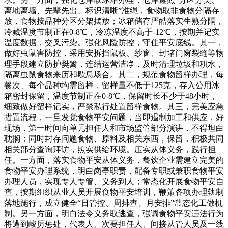
离地离墙、先辈先出、标识清晰”准绳，食物取非食物分隔存
放，食物按品种分区分架摆放；冰箱储存严酷落实生熟分隔，
冷藏温度节制正在0-8℃，冷冻温度不高于-12℃，按期并记实
温度数据，交叉污染。强化风险防控，守住平安底线。其一，
做好虫鼠害防控，采用安拆挡鼠板、纱窗、封堵门窗裂缝等物
理手段建立防护樊篱，连结运营洁净，及时清理垃圾和积水，
隔离虫鼠食物来历和歇息场合。其二，规范食物留样办理，每
餐次、每个品种均需留样，留样量不低于125克，存入公用冰
箱密封保留，温度节制正在0-8℃，保留时长不少于48小时，
细致做好留样记实，严禁私行处置留样食物。其三，完美应急
措置流程，一旦发觉食物平安问题，当即遏制加工和供应，好
现场，第一时间向单元担任人和市场监管部分演讲，不得坦白
耽搁；同时封存问题食物、原料及相关东西，保留，积极共同
相关部分查询拜访，照实供给环境。压实从体义务，践行担
任。一方面，落实食物平安从体义务，餐饮企业需建立完美的
食物平安办理系统，明白岗亭职责，配备专职或兼职食物平安
办理人员，实现专人专管、义务到人；常态化开展食物平安自
查，按期组织从业人员开展食物平安培训，鞭策各项办理轨制
落地施行，成立健全“日管控、周排查、月安排”常态化工做机
制。另一方面，明白法令义务取逃查，强调食物平安违法行为
将遭到峻厉惩处，代表人、次要担任人、间接从管人员及一线