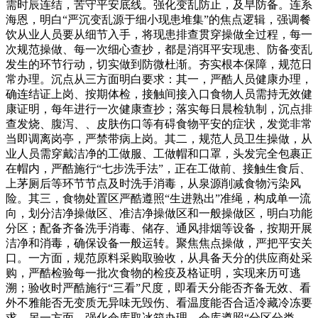
需时辰连结，苦守平安底线。强化变乱防止，及早防备。连系
海恩，明白“严沉变乱源于细小现患堆集”的焦点逻辑，强调餐
饮从业人员要从细节入手，将现患排查贯穿操做全过程，每一
次规范操做、每一次细心查抄，都是消弭平安现患、防备变乱
发生的环节行动，切实做到防微杜渐。夯实根本保障，规范日
常办理。沉点从三方面明白要求：其一，严酷人员健康办理，
确连结证上岗、按期体检，接触间接入口食物人员需持无效健
康证明，每年进行一次健康查抄；落实每日晨检轨制，沉点排
查发烧、腹泻、、皮肤伤口等有碍食物平安的症状，发觉非常
当即调离岗亭，严禁带病上岗。其二，规范人员卫生操做，从
业人员需穿戴洁净的工做服、工做帽和口罩，头发完全包裹正
在帽内，严酷施行“七步洗手法”，正在工做前、接触生食后、
上茅厕后等环节节点及时洗手消毒，从泉源削减食物污染风
险。其三，食物处置区严酷遵照“生进熟出”准绳，构成单一流
向，划分洁净操做区、准洁净操做区和一般操做区，明白功能
分区；配备齐备洗手消毒、储存、通风排烟等设备，按期开展
洁净和消毒，确保设备一般运转。聚焦焦点操做，严把平安关
口。一方面，规范原料采购取验收，从具备天分的供应商处采
购，严酷检验每一批次食物的检疫及格证明，实现来历可逃
溯；验收时严酷施行“三看”尺度，即看天分能否齐备无效、看
外不雅能否无变质无异味无毁伤、看温度能否合适冷藏冷冻要
求。另一方面，强化仓库取冰箱办理，仓库遵照“分区分类、