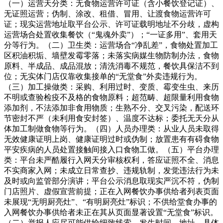
（一）运营天分类：无食物运营许可证（含小餐饮登记证）、
无证照运营；伪制、涂改、租借、冒用、让渡食物运营许可
证；现实运营地址取平台公示、许可证载明地址不分歧，虚构
运营场合处置收集餐饮（“鬼魂外卖”）；“一证多用”、套用天
分等行为。（二）卫生类：运营场合“净乱差”，食物处置加工
区积油积垢、墙壁发霉零落；未落实病媒生物防制办法，食物
原料、半成品、成品混放；清洗消毒不规范，餐饮具保洁不到
位；无实体门店仅靠收集接单的“无堂食”外卖违规行为。
（三）加工操做类：采购、利用过时、变质、霉变生虫、来历
不明或查验检疫不及格的食物原料；超范畴、超限量利用食物
添加剂，不法添加非食用物质；生熟不分、交叉污染，配送环
节密封不严（未利用食安封签）、温度不达标；委托无天分从
体加工制做食物等行为。（四）人员办理类：从业人员未取得
无效健康证明上岗、健康证明过时或伪制；放置患有有碍食物
平安疾病的人员处置接触间接入口食物工做。（五）平台办理
类：平台未严酷履行入网天分审核权利，答应证照不全、消息
不实商家入网；未成立日常查抄、违规轨制，发觉违法行为未
及时或向监管部分演讲；平台公示消息取现实严沉不符，伪制
门店照片、虚假宣营前提；正在入网餐饮办事供给者列表页面
未展现“无明厨亮灶”、“有明厨亮灶”标识；不供给堂食办事的
入网餐饮办事供给者未正在其从页面显著设置“无堂食”标识。
（二）举报人应尽可能供给细致线索，发生时间、地址、具体