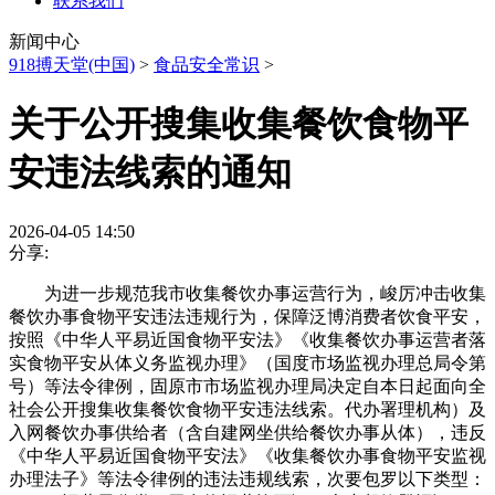
联系我们
新闻中心
918搏天堂(中国)
>
食品安全常识
>
关于公开搜集收集餐饮食物平
安违法线索的通知
2026-04-05 14:50
分享:
为进一步规范我市收集餐饮办事运营行为，峻厉冲击收集
餐饮办事食物平安违法违规行为，保障泛博消费者饮食平安，
按照《中华人平易近国食物平安法》《收集餐饮办事运营者落
实食物平安从体义务监视办理》（国度市场监视办理总局令第
号）等法令律例，固原市市场监视办理局决定自本日起面向全
社会公开搜集收集餐饮食物平安违法线索。代办署理机构）及
入网餐饮办事供给者（含自建网坐供给餐饮办事从体），违反
《中华人平易近国食物平安法》《收集餐饮办事食物平安监视
办理法子》等法令律例的违法违规线索，次要包罗以下类型：