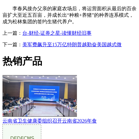
李春风接办父亲的家庭农场后，将运营面积从最后的百余
亩扩大至近五百亩，并成长出“种粮+养猪”的种养连系模式，
成为松林集团的签约生猪代养户。
上一篇：
台-财经-证券之星-读懂财经旧事
下一篇：
美军费飙升至15万亿特朗普越勤奋美国越式微
热销产品
云南省卫生健康委组织召开云南省2026年食