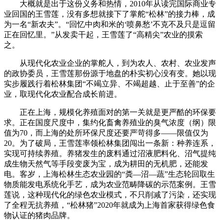
大概就是出于这份义务和热情，2010年从读完国际商业专
业回国的王雪莲，没有多想就接下了掌舵“松林”的接力棒，成
为一名“新农夫”。“回忆中肉和米的‘喷鼻愁’不克不及只是逗留
正在回忆里。”从发卖干起，王雪莲了“高精尖”农业的摸索
之。
从现代化农业企业的掌舵人，到为农人、农村、农业发声
的政协委员，王雪莲那份源于地盘的朴实初心没有变。她以现
实步履践行着松林集团“不竭立异、不竭超越、止于至善”的企
业，取现代化农业配合成长前进。
正在上海，规模化养殖面对的第一关就是更严酷的环保要
求。正在国度尺度中，集约化畜禽养殖业的臭气浓度（纲）限
值为70，而上海的处所环保尺度还要严苛得多——限值仅为
20。为了破局，王雪莲率领松林集团闯出一条新：种养连系，
实现可持续养殖。养猪发生的废料通过沼液肥料化、沼气提纯
成生物天然气等手段变废为宝，成为耕田的无机肥，还能发
电。客岁，上海松林生态农业园的“粪—沼—蔬”生态轮回取生
物质能发电系统化手艺，成为农业范畴降碳的示范案例。王雪
莲说，这种现代化的绿色农业模式，不只削减了污染，还实现
了全程无抗养殖，“松林猪”2020年就成为上海首家获得绿色食
物认证的猪肉品牌。