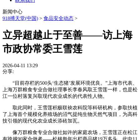
联系我们
新闻中心
918搏天堂(中国)
>
食品安全动态
>
立异超越止于至善——访上海
市政协常委王雪莲
2026-04-11 13:29
分享:
“目前存栏的500头‘生态猪’发展环境优良。”上海市代表、
上海万群粮食专业合做社理事长李春风取王雪莲一样，也是松
江一位村落复兴取现代农业成长的代表性人物。
取此同时，王雪莲积极联袂农科院等科研机构，参取扶植
了上海首个规模化养殖场的沼气提纯生物天然气项目，为高科
技引领的现代化农业成长添砖加瓦。
像万群粮食专业合做社如许的家庭农场，王雪莲正在松江
有跨越90家合做者——松林每年出栏商品猪19万多头，此中11