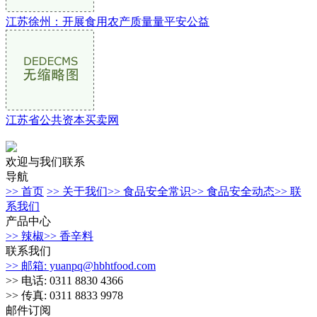
江苏徐州：开展食用农产质量量平安公益
江苏省公共资本买卖网
欢迎与我们联系
导航
>> 首页
>> 关于我们
>> 食品安全常识
>> 食品安全动态
>> 联
系我们
产品中心
>> 辣椒
>> 香辛料
联系我们
>> 邮箱: yuanpq@hbhtfood.com
>> 电话: 0311 8830 4366
>> 传真: 0311 8833 9978
邮件订阅