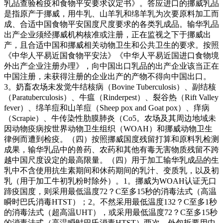
乳品查验检疫和食物平安要求议定书》。答应进口的挪威乳品
是指原产于挪威，用牛乳、山羊乳和绵羊乳为次要原料加工而
成、合适中国食物平安国度尺度要求的各类乳成品。输华乳品
出产企业须经挪威机构核准或注册，正在监视之下于挪威出
产，且合适中国和挪威相关动物卫生和公共卫生的要求。按照
《中华人平易近国食物平安法》《中华人平易近国进口食物境
外出产企业注册办理》，向中国出口乳品的出产企业该当正在
中国注册，未获得注册的企业出产的产物不得向中国出口。
3。奶畜农场未发觉牛结核病（Bovine Tuberculosis）、副结核
（Paratuberculosis）、牛瘟（Rinderpest）、裂谷热（Rift Valley
fever）、绵羊痘和山羊痘（Sheep pox and Goat pox）、痒病
（Scrapie）、牛传染性肋膜肺炎（Co5。农场及其周边地域未
因动物疫病按世界动物卫生组织（WOAH）和挪威动物卫生
律例而遭到检疫。（四）按照挪威国度残留打算和原料乳检测
成果，输华乳品中的兽药、农药和其他有毒无害物质残留不跨
越中国尺度设定的最高限量。（四）用于加工输华乳成品的生
乳中不含使用抗生素期间和休药期间的乳汁、变质乳，以及初
乳（用于加工牛初乳粉时除外）。1。挪威为WOAH认证无口
蹄疫国度，则采用最低温度72？C至多15秒的消毒法式（高温
瞬时巴氏消毒HTST）；2。不然采用最低温度132？C至多1秒
的消毒法式（超高温UHT），或采用最低温度72？C至多15秒
的消毒法式（高温瞬时巴氏消毒HTST）两次。外包拆要用中