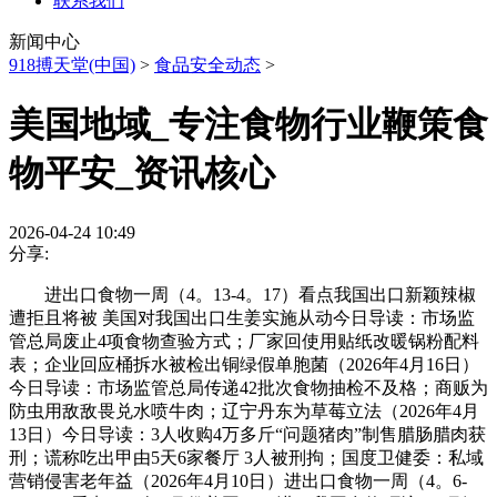
联系我们
新闻中心
918搏天堂(中国)
>
食品安全动态
>
美国地域_专注食物行业鞭策食
物平安_资讯核心
2026-04-24 10:49
分享:
进出口食物一周（4。13-4。17）看点我国出口新颖辣椒
遭拒且将被 美国对我国出口生姜实施从动今日导读：市场监
管总局废止4项食物查验方式；厂家回使用贴纸改暖锅粉配料
表；企业回应桶拆水被检出铜绿假单胞菌（2026年4月16日）
今日导读：市场监管总局传递42批次食物抽检不及格；商贩为
防虫用敌敌畏兑水喷牛肉；辽宁丹东为草莓立法（2026年4月
13日）今日导读：3人收购4万多斤“问题猪肉”制售腊肠腊肉获
刑；谎称吃出甲由5天6家餐厅 3人被刑拘；国度卫健委：私域
营销侵害老年益（2026年4月10日）进出口食物一周（4。6-