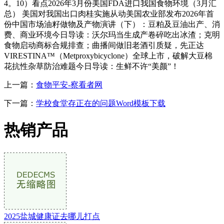
4。10）看点2026年3月份美国FDA进口我国食物环境（3月汇
总） 美国对我国出口肉桂实施从动美国农业部发布2026年首
份中国市场油籽做物及产物演讲（下）：豆粕及豆油出产、消
费、商业环境今日导读：沃尔玛当生成产卷碎吃出冰渣；克明
食物启动商标合规排查；曲播间做旧老酒引质疑，先正达
VIRESTINA™（Metproxybicyclone）全球上市，破解大豆棉
花抗性杂草防治难题今日导读：生鲜不许“美颜”！
上一篇：
食物平安-察看者网
下一篇：
学校食堂存正在的问题Word模板下载
热销产品
2025盐城健康证去哪儿打点