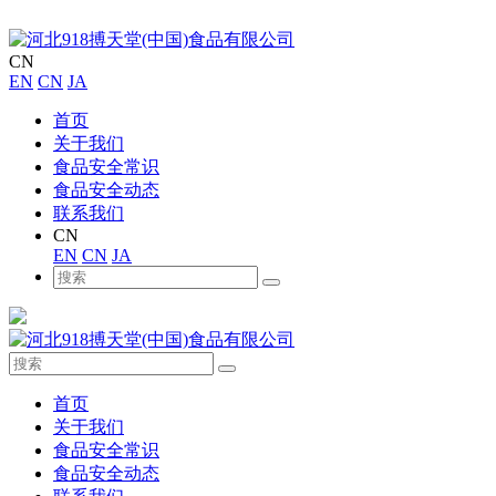
CN
EN
CN
JA
首页
关于我们
食品安全常识
食品安全动态
联系我们
CN
EN
CN
JA
首页
关于我们
食品安全常识
食品安全动态