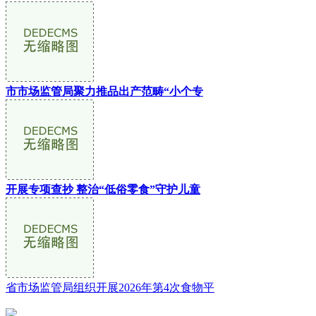
市市场监管局聚力推品出产范畴“小个专
开展专项查抄 整治“低俗零食”守护儿童
省市场监管局组织开展2026年第4次食物平