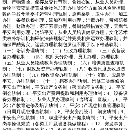
制、产物查验、储存及交付节制、食物召回、从业人员办理、
食物平安变乱措置及食物添加剂办理等9个方面的风险管控细
致的学校食堂委托运营办理轨制，原料采购，卫生办理，加工
办理，备餐送餐办理，添加剂利用办理，消毒办理，带领陪餐
办理，财政办理，索证索票办理，餐厨烧毁措置办理，天燃气
平安利用办理，消防平安，从业人员培训健康办理，文化艺术
类校外培训机构应依法依规制定并完美相关运营办理轨制，并
确保严酷落实。运营办理轨制包罗但不限于以下根基轨制：
（一）培训办理轨制； （二）行政办理轨制； （三）设备设
备办理轨制； （四）教师天分办理、员工办理、办理轨制；
（五）从业人员继续教育办理轨制； （六）培训质量查核轨
制； （七）财政及资产办理轨制； （八）收费尺度及收退费
办理轨制； （九）预收资金办理轨制； （十）消防、应急等
平安、办理轨制； （十一）档案办理轨制。汽修三类维修的
平安出产轨制，平安出产义务制（落实岗亭义务制）2、平安
例会轨制；3、平安出产费用提取和利用办理轨制：4、设备设
备办理轨制；5、从业人员办理轨制（含聘请、查核）；6、平
安出产教育进修及培训轨制；7、平安出产现患排查管理轨制
（日周月现患排查轨制）；8、平安变乱统计、阐发轨制；9、
平安出产惩轨制；10、职业平安出产健康轨制；11、平安出产
岗亭操做规范（各类工种及设备操做规程）；12、突发事务、
沉特大变乱措置预案；13、配件办理轨制；14、灵活车维修办