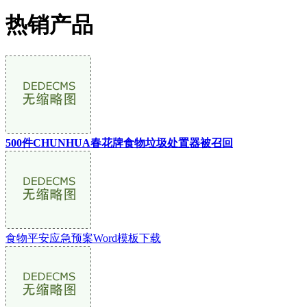
热销产品
500件CHUNHUA春花牌食物垃圾处置器被召回
食物平安应急预案Word模板下载