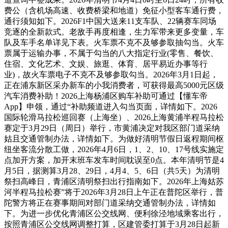
费公（含机场高速、收费桥梁和地道）免征小型客车通行费，
通行须知如下。2026F1中国大送来11支车队、22辆赛车同场
竞逐的全新款式。老敌手再度相逢，生力军带来更多变量，车
队及车手名单详见下表。火车票不克不及够参取抽勾当。火车
票属于运输办事，不属于勾当的八大指定行业(零售、餐饮、
住宿、文化艺术、文娱、旅逛、体育、居平易近办事等行
业)，故火车票电子不克不及够参取勾当。2026年3月1日起，
正在浦东新区采办新车的小我消费者，可获得最高5000元区级
汽车消费补助！2026上海杨浦区购车补助可通过【懂车帝
App】申领，通过“补助频道进入勾当页面，详情如下。2026
国际轮滑马拉松巡回赛（上海坐）、2026上海黄浦半程马拉松
赛定于3月29日（周日）举行，市黄浦决定对我区部门道采纳
姑且交通管制办法，详情如下。为做好清明节假日返程期间枢
纽坐客流分散工做，2026年4月6日，1、2、10、17号线实施定
点加开方案，加开末班车发车时间耽误至0点。本年清明节是4
月5日，据测算3月28、29日，4月4、5、6日（共5天）为清明
祭扫高峰日，青浦区清明祭扫出行指南如下。2026年上海姑苏
河半程马拉松赛”将于2026年3月28日上午正在普陀区举行，普
陀警方将正在赛事期间对部门道采纳交通管制办法，详情如
下。为进一步优化青浦区公交线网、便利徐泾地域乘客出行，
按照青浦区公交线网调整打算，区建管委打算于3月28日起新