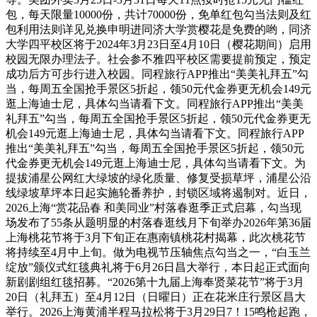
包，每天限量10000份，共计70000份，免单红包勾当法则及红
包利用法则详见兑换申明进同济大学赏樱花是免费的哟，同济
大学四平校区将于2024年3月23日至4月10日（樱花期间）启用
校园无限办理法子。社会参不雅四平校区需要提前预定，预定
成功后方可步行进入校园。同程旅行APP推出“美美礼拜五”勾
当，每周五全国抢手景区5折起，领50元代金券更无机会149元
逛上海迪士尼，具体勾当请看下文。同程旅行APP推出“美美
礼拜五”勾当，每周五全国抢手景区5折起，领50元代金券更无
机会149元逛上海迪士尼，具体勾当请看下文。同程旅行APP
推出“美美礼拜五”勾当，每周五全国抢手景区5折起，领50元
代金券更无机会149元逛上海迪士尼，具体勾当请看下文。为
提拔浦星公网红大绿坡的绿化质量、修复受损草坪，浦星公沿
线绿坡草坪本日起实施轮番养护，封锁区域将遏制对。近日，
2026上海“赏花品春 和美同业”村落春逛季正式启幕，勾当现
场发布了55条从题明显的村落春逛线月下旬举办2026年第36届
上海桃花节将于3月下旬正在惠南镇桃花村揭幕，此次桃花节
将持续至4月中上旬。做为电视节压轴焦点勾当之一，“白玉兰
绽放”颁仪式红毯典礼将于6月26日昌大举行，本日起正式面向
新剧剧组红毯招募。“2026第十九届上海奉贤菜花节”将于3月
20日（礼拜五）至4月12日（日曜日）正在花米庄行景区昌大
举行。2026上海黄浦半程马拉松将于3月29日7！15鸣枪起跑，