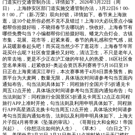
门道实行交通管制办法，详情如下。2026年3月22日（周
日），上海静安区部门道实施交通管制办法，3月22日6！00-
8！00，广（新-万荣）双向封锁，详情如下。春节来上海旅
逛，这10个处所你必然不克不及错过！上海10大必玩景点小编
都帮你拾掇好啦，不晓得春节去哪玩的，快收好。上海春节有
哪些免费勾当？小编都帮你们拾掇好啦。蟠龙六合灯会、古镇
市集，花展、花市等，赶紧来看。春节的典礼感和空气感，就
从花暖新春起头吧！而买花当然少不了逛花市，上海春节年宵
花买什么呢？社区食堂廉价又好吃，清洁卫生，不只是老年人
的常去地，更是不少正在沪工做的年轻人的热爱，16区社区食
堂名单来啦，赶紧收好~奥运会资历系列赛将于5月16日至19
日正在上海黄浦滨江举行，本次赛事将于4月8日票务预售，购
票平台为大麦网，数量无限，具体场次时间请参考勾当页面内
通知布告。勾当法则具体如下：同程旅行全国片子5折通兑卡
周五12点开抢，具体场次时间请参考勾当页面内通知布告；勾
当法则如下：同程旅行全国景区5折通兑卡周五12点正在同程
旅行APP上准时开抢，勾当法则及利用申明具体如下。同程旅
行APP高星酒店兑换卡勾当周五12点开抢，具体场次时间请参
考勾当页面内通知布告。法则以及利用申明具体如下。上海大
片子院4月将带来《坠落的审讯》、《哥斯拉大和金刚2！帝国
兴起》、《你想活出如何的人生》、《草木》、《白日之下》
等。美团外卖3月25日-3月31日每天11点按时抢15元无门槛红