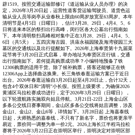
辟1519。按照交通运输部修订《道运输从业人员办理》的决
定，2026年3月20日起，运营性道客货运输驾驶员、道货色运
输从业人员等岗亭从业春秋上限由60周岁放宽至63周岁。本年
清明节是4月5日（日曜日），估计3月28、29日，4月4、5、6
日将送来本区的祭扫出行高峰，闵行区各大公墓出行指南如
下。本年清明祭扫高峰相对集中正在3月28、29日，4月4、5、
6日（共5天），五四滨海古园、洪庙永福园陵及海湾寝园三大
墓区的交通线以及出行提醒如下。2026年上海奉贤第十九届菜
花节将于3月20日正式启幕，举办地址为奉贤区庄行镇，交通
出行指南如下。若何提高购票成功率？小编特地预备了铁
12306购票的适用干货。除了候补购票，搭客还能够正在铁
12306App上选择曲达换乘。长三角铁春逛运输方案已于近日
出台。2026年春逛运输自3月20日起至4月20日止，合计32天，
包含4个双休日和“清明”小长假。按照上级要求，为确保2026
黄浦区马拉松赛成功进行，定于2026年3月29日（日曜日），
以下轮渡航路实施双向姑且停航。3月21日-22日 上海金山区
多条公交线日赛事期间，金山区多条公交线将姑且调整，涉及
金山1、金山2、金山6等，详情如下。3月28日起 上海嘉泰线
日起，大师熟悉的嘉泰线，不只有了新名字，票价也将更亲平
易近，票价同一调整为单一价2元。2026上海长江半程马拉松
赛将于2026年3月22日正在崇明区举行，崇明决定对崇明区部