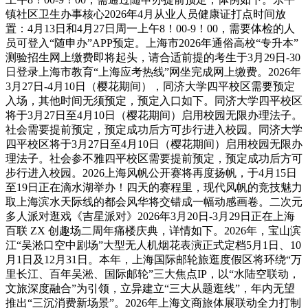
镇社区卫生办事核心2026年4月从业人员健康证打点时间放
置：4月13日和4月27日周一上午8！00-9！00，需要体检的人
员可登入“随申办”APP预定。上海市2026年通俗高校“专升本”
测验招生网上缴费即将起头，请合适前提的考生于3月29日-30
日登录上海市教育“上海应考热线”网坐完成网上缴费。2026年
3月27日-4月10日（樱花期间），同济大学四平校区需要预定
入场，其他时间无须预定，预定入口如下。同济大学四平校区
将于3月27日至4月10日（樱花期间）启用校园无限办理法子。
社会需要提前预定，预定成功后方可步行进入校园。同济大学
四平校区将于3月27日至4月10日（樱花期间）启用校园无限办
理法子。社会参不雅四平校区需要提前预定，预定成功后方可
步行进入校园。2026上海风帆公开赛将再度扬帆，于4月15日
至19日正在滴水湖举办！四天的赛程里，现代风帆的竞技魅力
取上海滨水天际线的都会风华将交错成一幅动感画卷。二次元
多人派对逛戏《吉星派对》2026年3月20日-3月29日正在上海
百联 ZX 创趣场二周年痛楼庆典，详情如下。2026年，宝山滨
江“吴淞口空中剧场”大型无人机烟花表演正式定档5月1日、10
月1日及12月31日。本年，上海国际邮轮旅逛度假区将环绕“万
里长江、百年吴淞、国际邮轮”三大焦点IP，以“水陆空联动，
文旅深度融合”为引领，立异建立“三大从题逛线”，年内无望
推出“三沉消费新场景”。2026年上海文商旅体展联动全力打制