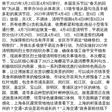
将于2025年3月23日至4月9日举行。本届音乐节以“春天的回
响”为从题，将举办56台从体表演，13项专项从题勾当及丰硕
多彩的展演节目。2025年清明节4月4日（周五）至6日（周
日）放假，共3天，不调休，清明节假期4月4日0时至6日24
时，所有收费公(含机场高速、收费桥梁和地道)免征小型客车
通行费。4月7日0时起恢复一般。4月4日是清明节，平易近政
部分估计3月29日、30日及4月4日、5日、6日将是祭扫高峰
日。为保障祭扫勾当有序开展，全区市平易近“错峰祭扫、文
明祭扫”，并推出多项便平易近办事行动。为切实做好2025年
清明期间烈士祭扫组织办事工做，确保各项工做平安平稳有
序，现就奉贤区烈士陵寝清明祭扫相关事项布告。本次樱花
节，宝山区细心筹谋了2025上海樱花节从题消费季系列勾当，
积极组织区内商家，推出一系列票根优惠行动和特色商品办
事，让泛博旅客正在赏识樱花美景的同时，可以或许尽情享受
美食和购物带来的愉悦体验。市绿化市容局为大师预备了上海
红叶地图，包含本市浦东新区、闵行区、松江区、金山区、奉
贤区、嘉定区、宝山区、崇明区、青浦区这9个区的林地、公
园、苗圃、道等多品种型的彩叶树种抚玩点。旅逛露营正在推
进旅逛休闲消费、培育绿色健康糊口体例、等方面阐扬了积极
感化，上海各区露营营地地址请查看下文。上海的村落道是如
何的？交通+农业是若何成长的？“上海交通”政务新粉丝线下