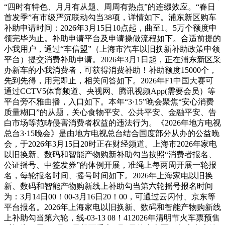
“四时有特色、月月有从题、周周有热点”的连缀效应。“春日
首发季”有市级严沉联动勾当38项，详情如下。浦东新区购车
补助申请时间：2026年3月15日10点起，曲至1。5万个额度申
领完毕为止。补助申请平台及申请操做流程如下。合适前提的
小我用户，通过“车信盟”（上海市汽车以旧换新补助政策申领
平台）提交消费补助申请。2026年3月1日起，正在浦东新区采
办新车的小我消费者，可获得消费补助！补助额度15000个，
先到先得，用完即止，相关问答如下。2026年F1中国大赛可
通过CCTV5体育频道、央视网、腾讯视频App(需要会员）等
平台旁不雅曲播，入口如下。本年“3·15”晚会聚焦“安心消费
质量糊口”的从题，关心食物平安、公共平安、金融平安、告
白市场等范畴侵害消费者权益的违法行为。《2026年地方电视
总台3·15晚会》是由地方电视总台结合国度部分从办的公益晚
会，于2026年3月15日20时正在财经频道。上海市2026年家电
以旧换新、数码和智能产物购新补助勾当按照“消费者报名、
公证摇号、中签发券”的体例开展，准绳上每两周开展一轮报
名，每轮报名时间、摇号时间如下。2026年上海家电以旧换
新、数码和智能产物购新线上补助勾当第六轮摇号报名时间
为：3月14日00！00-3月16日20！00，可通过云闪付、京东等
平台报名。2026年上海家电以旧换新、数码和智能产物购新线
上补助勾当第六轮，线-03-13 08！412026年清明节火车票预售