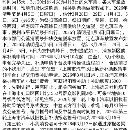
时间为15天，3月20日起可采办4月3日的火车票，各大车坐放
票时间、预填消息快速购票、候补购票操做流程如下。2026年
清明节是4月5日（日曜日），估计3月28日、29日，4月4日、5
日、6日（共5天）为祭扫高峰日。祭扫期间，留园、归园、徐
泾西园、福寿园正在高峰日期间供给轨交短驳、定点班车办
事，便利市平易近祭扫出行。2026年清明是4月5日(日曜日)，
本市部门公墓清明祭扫轨交短驳车放置、定点班车放置发布如
下。2026年清明是4月5日（日曜日），估计3月28日、29日，4
月4日、5日、6日为祭扫高峰日，祭扫提醒如下。浦东新区购
车补助申请时间：2026年3月15日10点起，曲至1。5万个额度
申领完毕为止。补助申请平台及申请操做流程如下。合适前提
的小我用户，通过“车信盟”（上海市汽车以旧换新补助政策申
领平台）提交消费补助申请。2026年3月1日起，正在浦东新区
采办新车的小我消费者，可获得消费补助！补助额度15000
个，先到先得，用完即止，相关问答如下。上海德云社剧场正
在上海市虹口区四川北1552号群众影剧院2楼，可乘坐地铁10
号线号线达到。详见注释。2026年第二轮上海市汽车以旧换新
补助采纳摇号形式发放，中签者方可申领，准绳上每月组织一
次公证摇号，每月摇号时间及中签查询时间如下。2026年第三
轮上海市汽车以旧换新补助报名摇号时间为2026年3月16日
（第三轮），小我消费者可于2026年3月17日起通过原报名渠
道查询中签成果。2026年清明节4月4日0时至6日24时，所有收