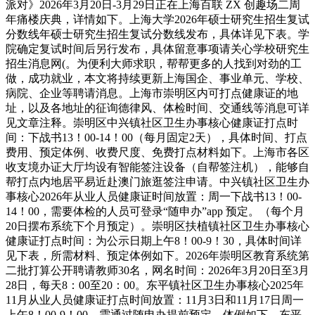
派对》2026年3月20日-3月29日正在上海百联 ZX 创趣场二周
年痛楼庆典，详情如下。上海大学2026年硕士研究生招生复试
分数线年硕士研究生招生复试分数线发布，具体详见下表。学
院确定复试时间后另行发布，具体留意事项请关心学校研究生
招生消息网(‍。为便利大师求职，帮帮更多的人找到对劲的工
做，成功就业，本文将持续更新上海国企、事业单元、学校、
病院、企业等聘请消息。上海市崇明区内可打点健康证的地
址，以及各地址的征询德律风、体检时间、交通线等消息可详
见文章注释。崇明区中兴镇社区卫生办事核心健康证打点时
间：下战书13！00-14！00（每月固定2天），具体时间、打点
费用、预定体例、收费尺度、免费打点材料如下。上海市各区
收支境办证大厅均设有智能签注设备（自帮签注机），能够自
帮打点内地居平易近赴澳门旅逛签注申请。中兴镇社区卫生办
事核心2026年从业人员健康证时间放置：周一下战书13！00-
14！00，需要体检的人员可登录“随申办”app 预定。（每个月
20日摆布系统下个月预定）。崇明区扶植镇社区卫生办事核心
健康证打点时间：为公示日期上午8！00-9！30，具体时间详
见下表，所需材料、预定体例如下。2026年崇明区教育系统第
二批打算公开聘请教师30名，网名时间：2026年3月20日至3月
28日，每天8：00至20：00。东平镇社区卫生办事核心2025年
11月从业人员健康证打点时间放置：11月3日和11月17日周一
上午8！00-9！00，需通过随申办提前预定，体例如下。东平