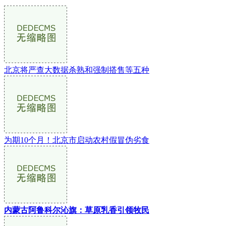
北京将严查大数据杀熟和强制搭售等五种
为期10个月！北京市启动农村假冒伪劣食
内蒙古阿鲁科尔沁旗：草原乳香引领牧民