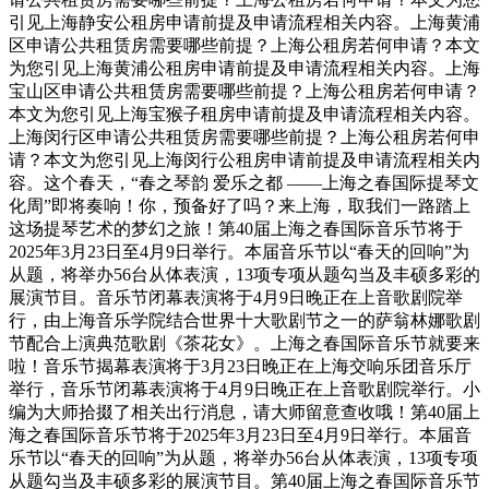
引见上海静安公租房申请前提及申请流程相关内容。上海黄浦
区申请公共租赁房需要哪些前提？上海公租房若何申请？本文
为您引见上海黄浦公租房申请前提及申请流程相关内容。上海
宝山区申请公共租赁房需要哪些前提？上海公租房若何申请？
本文为您引见上海宝猴子租房申请前提及申请流程相关内容。
上海闵行区申请公共租赁房需要哪些前提？上海公租房若何申
请？本文为您引见上海闵行公租房申请前提及申请流程相关内
容。这个春天，“春之琴韵 爱乐之都 ——上海之春国际提琴文
化周”即将奏响！你，预备好了吗？来上海，取我们一路踏上
这场提琴艺术的梦幻之旅！第40届上海之春国际音乐节将于
2025年3月23日至4月9日举行。本届音乐节以“春天的回响”为
从题，将举办56台从体表演，13项专项从题勾当及丰硕多彩的
展演节目。音乐节闭幕表演将于4月9日晚正在上音歌剧院举
行，由上海音乐学院结合世界十大歌剧节之一的萨翁林娜歌剧
节配合上演典范歌剧《茶花女》。上海之春国际音乐节就要来
啦！音乐节揭幕表演将于3月23日晚正在上海交响乐团音乐厅
举行，音乐节闭幕表演将于4月9日晚正在上音歌剧院举行。小
编为大师拾掇了相关出行消息，请大师留意查收哦！第40届上
海之春国际音乐节将于2025年3月23日至4月9日举行。本届音
乐节以“春天的回响”为从题，将举办56台从体表演，13项专项
从题勾当及丰硕多彩的展演节目。第40届上海之春国际音乐节