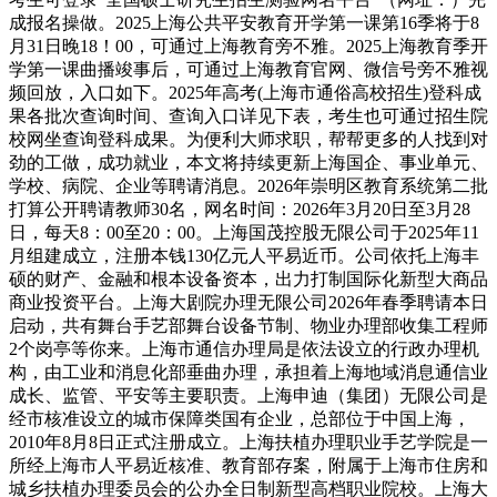
成报名操做。2025上海公共平安教育开学第一课第16季将于8
月31日晚18！00，可通过上海教育旁不雅。2025上海教育季开
学第一课曲播竣事后，可通过上海教育官网、微信号旁不雅视
频回放，入口如下。2025年高考(上海市通俗高校招生)登科成
果各批次查询时间、查询入口详见下表，考生也可通过招生院
校网坐查询登科成果。为便利大师求职，帮帮更多的人找到对
劲的工做，成功就业，本文将持续更新上海国企、事业单元、
学校、病院、企业等聘请消息。2026年崇明区教育系统第二批
打算公开聘请教师30名，网名时间：2026年3月20日至3月28
日，每天8：00至20：00。上海国茂控股无限公司于2025年11
月组建成立，注册本钱130亿元人平易近币。公司依托上海丰
硕的财产、金融和根本设备资本，出力打制国际化新型大商品
商业投资平台。上海大剧院办理无限公司2026年春季聘请本日
启动，共有舞台手艺部舞台设备节制、物业办理部收集工程师
2个岗亭等你来。上海市通信办理局是依法设立的行政办理机
构，由工业和消息化部垂曲办理，承担着上海地域消息通信业
成长、监管、平安等主要职责。上海申迪（集团）无限公司是
经市核准设立的城市保障类国有企业，总部位于中国上海，
2010年8月8日正式注册成立。上海扶植办理职业手艺学院是一
所经上海市人平易近核准、教育部存案，附属于上海市住房和
城乡扶植办理委员会的公办全日制新型高档职业院校。上海大