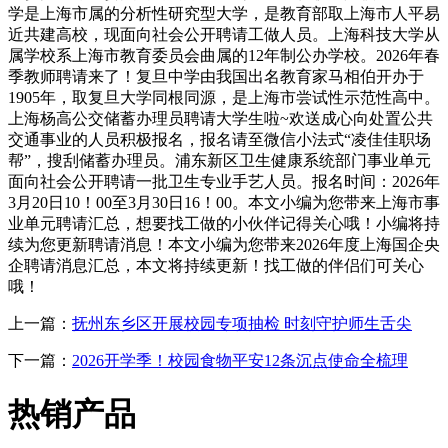
学是上海市属的分析性研究型大学，是教育部取上海市人平易
近共建高校，现面向社会公开聘请工做人员。上海科技大学从
属学校系上海市教育委员会曲属的12年制公办学校。2026年春
季教师聘请来了！复旦中学由我国出名教育家马相伯开办于
1905年，取复旦大学同根同源，是上海市尝试性示范性高中。
上海杨高公交储蓄办理员聘请大学生啦~欢送成心向处置公共
交通事业的人员积极报名，报名请至微信小法式“凌佳佳职场
帮”，搜刮储蓄办理员。浦东新区卫生健康系统部门事业单元
面向社会公开聘请一批卫生专业手艺人员。报名时间：2026年
3月20日10！00至3月30日16！00。本文小编为您带来上海市事
业单元聘请汇总，想要找工做的小伙伴记得关心哦！小编将持
续为您更新聘请消息！本文小编为您带来2026年度上海国企央
企聘请消息汇总，本文将持续更新！找工做的伴侣们可关心
哦！
上一篇：
抚州东乡区开展校园专项抽检 时刻守护师生舌尖
下一篇：
2026开学季！校园食物平安12条沉点使命全梳理
热销产品