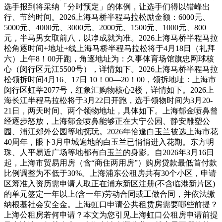
选手报到将采纳「分时预定」的体例，让选手们得以错峰出
行、节约时间。2026上海马桥半程马拉松励金额：6000元、
5000元、4000元、3000元、2000元、1500元、1000元、800
元，半马男女取前八，以净成就为准。2026上海马桥半程马拉
松角逐时间+地址+线上海马桥半程马拉松将于4月18日（礼拜
六）上午8！00开跑，角逐地址为：久事体育场馆旗忠网球核
心（闵行区元江5500号），详情如下。2026上海马桥半程马拉
松领拆时间4月16、17日 10！00—20！00，领拆地址：上海市
闵行区虹莘2077号，红象汇购物核心2楼，详情如下。2026上
海长江半程马拉松将于3月22日开跑，选手领物时间为3月20-
21日，两天时间、两个领物地址，具体如下。上海郁金喷鼻曾
经逐步怒放，上海郁金喷鼻能够正在大宁公园、静安雕塑公
园、浦江郊外公园等地抚玩。2026年恰逢白玉兰被选上海市花
40周年，眼下3月申城遍地的白玉兰已悄悄进入花期。东方明
珠、人平易近广场等地都有白玉兰的身影。自2026年3月16日
起，上海市贸易用房（含“商住两用房”）购房贷款最低首付款
比例调整为不低于30%。上海浦东公租房共有30个小区，申请
区筹准入资历需申请人取正在浦东新区注册(不含临港新片区)
的单元签定一年以上(含一年)劳动合同或工做合同，并依法缴
纳根基社会安全金。上海虹口申请公共租赁房需要哪些前提？
上海公租房若何申请？本文为您引见上海虹口公租房申请前提