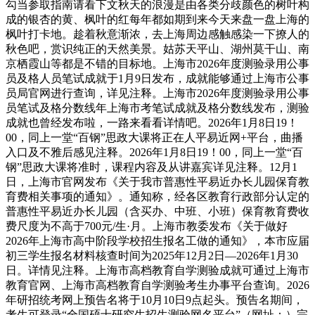
勾当参取指南请看下文秋天的浪漫是由各类分歧颜色的树叶构
成的银杏的黄、枫叶的红每年都如期到来今天来盘一盘上海的
枫叶打卡地。趁着秋意渐浓，去上海周边感触感染一下撩人的
秋色吧，赏识纯正的天然美景。姑苏天平山、湖州莫干山、南
京栖霞山等都是不错的目标地。上海市2026年度测验录用公事
员及格人员笔试成就于1月9日发布，成就能够通过上海市公事
员局官网进行查询，详见注释。上海市2026年度测验录用公事
员笔试及格分数线年上海市考笔试成就及格分数线发布，测验
成就也曾经发布啦，一路来看看详情吧。2026年1月8日19！
00，同上一堂“百钢”思政大课将正在人平易近网+平台，曲播
入口及不雅后感见注释。2026年1月8日19！00，同上一堂“百
钢”思政大课将准时，课程内容及从讲嘉宾详见注释。12月1
日，上海市官网发布《关于我市普惠性平易近办长儿园保育教
育费相关事项的通知》。通知称，经各区教育行政部分认定的
普惠性平易近办长儿园（含买办、中班、小班）保育教育费收
费尺度为不高于700元/生·月。上海市教委发布《关于做好
2026年上海市高中阶段学校招生报名工做的通知》，本市应届
初三学生报名材料核查时间为2025年12月2日—2026年1月30
日。详情见注释。上海市高档教育自学测验成就可通过上海市
教育官网、上海市高档教育自学测验考生办事平台查询。2026
年研招统考网上预告名将于10月10日9点起头。预告名期间，
考生可登录“全国硕士研究生招生测验网名平台”（网址：）完