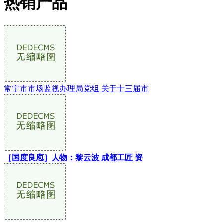
热销产品
常宁市市场监视办理局党组 关于十三届市
［国度良庖］人物：黎云波 成都工匠 资