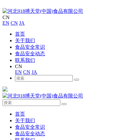
CN
EN
CN
JA
首页
关于我们
食品安全常识
食品安全动态
联系我们
CN
EN
CN
JA
首页
关于我们
食品安全常识
食品安全动态