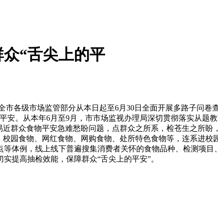
众“舌尖上的平
织全市各级市场监管部分从本日起至6月30日全面开展多路子问卷
平安。从本年6月至9月，市市场监视办理局深切贯彻落实从题教
平易近群众食物平安急难愁盼问题，点群众之所系，检苍生之所盼
、校园食物、网红食物、网购食物、处所特色食物等，连系进校园
点等体例，线上线下普遍搜集消费者关怀的食物品种、检测项目
切实提高抽检效能，保障群众“舌尖上的平安”。