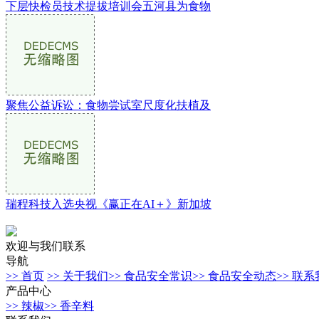
下层快检员技术提拔培训会五河县为食物
聚焦公益诉讼：食物尝试室尺度化扶植及
瑞程科技入选央视《赢正在AI＋》新加坡
欢迎与我们联系
导航
>> 首页
>> 关于我们
>> 食品安全常识
>> 食品安全动态
>> 联
产品中心
>> 辣椒
>> 香辛料