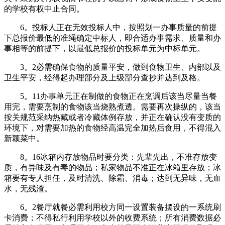
的学校有权中止合同。
6。投标人正在无效投标人中，按照划一办事质量的前提
下总报价最低的准绳确定中标人，即合适办事需求、质量和办
事相等的前提下，以最低总报价的投标单元为中标单元。
3。2必需确保食物的质量平安，做到食物卫生、内部以及
卫生平安，经得起办理部分及上级部分查抄并达到及格。
5。11办事单元正在制做的食物正在烹调后该当尽量当餐
用完，需要烹制的食物该当烧熟煮透。需要再次操纵的，该当
按关规范采纳热藏或者冷藏体例存放，并正在确认没有变质的
环境下，对需要加热的食物经高温完全加热后食用，不得混入
新颖菜中。
8。16冰箱内存放物品时要分类：先辈先出，不准存放变
质，有异味及有毒的物品；私家物品不准正在冰箱里存放；冰
箱要有专人担任，及时清洗、除霜、消毒；达到无异味，无血
水，无残渣。
6。2餐厅就餐必需利用校方同一设置装备摆设的一系统刷
卡消费；不得私行利用学校以外的收费系统；所有消费数据必