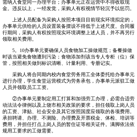
需纳入食堂同一办理平台；办事单元正在运营中不得收取现
金。违反以上，一经发觉，采购人有权视情节轻沉予以惩罚。
上述人员配备为采购人按照本项目目前现实环境拟定的，
办事单元供给的人员设置装备摆设不得低于上述尺度。合同履
行期间，采购人有权按照现实环境调整上述人员，并不再另行
领取相关费用。
5。10办事单元要确保人员食物加工操做规范；备餐操做
时该当避免食物遭到污染；食物添加剂该当专人专柜（位）保
管，按照相关做到标识清晰、计量利用、专册记实。
采购人将合同期内校内食堂劳务用工全体委托给办事单元
进行办理，学生食堂运营模式为劳务承包，办事单元派驻工做
人员并领取员工工资。
②办事单元要制定用工打算和加强劳工办理，必需合适劳
动法法令律例以及上饶市相关政策的要求，担任领取上岗人员
的工资、津贴、社会安全及其它按照国度应领取的各项费用。
承担聘请、办理、不测险、办理费及开票税金、体检、培训等
费用，并担任打点上岗人员的暂住证等相关证件。满脚依法依
规用工要求的工做需要。