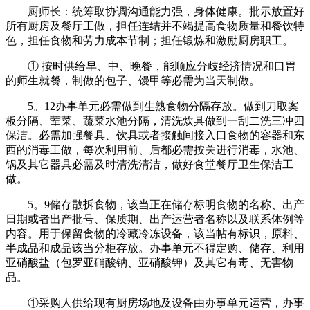
厨师长：统筹取协调沟通能力强，身体健康。批示放置好
所有厨房及餐厅工做，担任连结并不竭提高食物质量和餐饮特
色，担任食物和劳力成本节制；担任锻炼和激励厨房职工。
① 按时供给早、中、晚餐，能顺应分歧经济情况和口胃
的师生就餐，制做的包子、馒甲等必需为当天制做。
5。12办事单元必需做到生熟食物分隔存放。做到刀取案
板分隔、荤菜、蔬菜水池分隔，清洗炊具做到一刮二洗三冲四
保洁。必需加强餐具、饮具或者接触间接入口食物的容器和东
西的消毒工做，每次利用前、后都必需按关进行消毒，水池、
锅及其它器具必需及时清洗清洁，做好食堂餐厅卫生保洁工
做。
5。9储存散拆食物，该当正在储存标明食物的名称、出产
日期或者出产批号、保质期、出产运营者名称以及联系体例等
内容。用于保留食物的冷藏冷冻设备，该当帖有标识，原料、
半成品和成品该当分柜存放。办事单元不得定购、储存、利用
亚硝酸盐（包罗亚硝酸钠、亚硝酸钾）及其它有毒、无害物
品。
①采购人供给现有厨房场地及设备由办事单元运营，办事