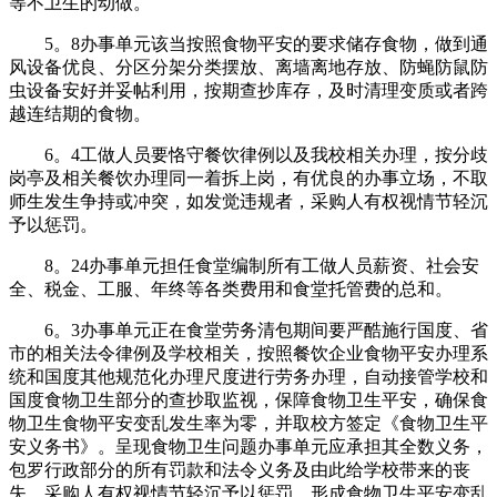
等不卫生的动做。
5。8办事单元该当按照食物平安的要求储存食物，做到通
风设备优良、分区分架分类摆放、离墙离地存放、防蝇防鼠防
虫设备安好并妥帖利用，按期查抄库存，及时清理变质或者跨
越连结期的食物。
6。4工做人员要恪守餐饮律例以及我校相关办理，按分歧
岗亭及相关餐饮办理同一着拆上岗，有优良的办事立场，不取
师生发生争持或冲突，如发觉违规者，采购人有权视情节轻沉
予以惩罚。
8。24办事单元担任食堂编制所有工做人员薪资、社会安
全、税金、工服、年终等各类费用和食堂托管费的总和。
6。3办事单元正在食堂劳务清包期间要严酷施行国度、省
市的相关法令律例及学校相关，按照餐饮企业食物平安办理系
统和国度其他规范化办理尺度进行劳务办理，自动接管学校和
国度食物卫生部分的查抄取监视，保障食物卫生平安，确保食
物卫生食物平安变乱发生率为零，并取校方签定《食物卫生平
安义务书》。呈现食物卫生问题办事单元应承担其全数义务，
包罗行政部分的所有罚款和法令义务及由此给学校带来的丧
失，采购人有权视情节轻沉予以惩罚，形成食物卫生平安变乱