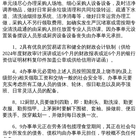
单元须尽心办理采购人场地、细心采购人设备设备，及时洁净
调养物品，做好日常厨余垃圾清理和共同垃圾转运、疏通下水
道、清洗油烟排放系统、洁净消毒等，做好日常运营办理工
做，采购人不另行领取费用。如确实发生严沉堵塞或需按期专
业清洗疏通的由采购人担任放置专业人员功课。因办事单元设
置装备摆设人员形成厨房设备设备丧失由办事单元承担。
1。2具有优良的贸易诺言和健全的财政会计轨制（供给
2024年度财政审计演讲或近6个月的财政报表或近6个月的银行
资信证明材料复印件加盖公章或供给信用许诺函）。
4。4办事单元必需给上述人员按照国度及上饶市的(及上
级部分)相关领取工资和交纳一般的社会安全等。办事单元要
充实考虑所有工做人员的值休、轮休、假日歇息以及岗亭顶
班、日常灵活人员的配备。
8。12厨部人员要做到四勤，即：勤剃头、勤洗澡、勤更
衣服、勤剪指甲。上茅厕时要解下围裙、套袖。操做前、便后
要洗手。按穿戴划一，并做到每日改换一次。
6。9办事单元正在劳务清包揽理食堂期间，其正在社会勾
当中所发生的债务、债权均由办事单元担任，学校概不负任何