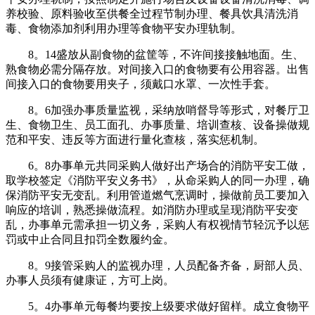
养校验、原料验收至供餐全过程节制办理、餐具饮具清洗消
毒、食物添加剂利用办理等食物平安办理轨制。
8。14盛放从副食物的盆筐等，不许间接接触地面。生、
熟食物必需分隔存放。对间接入口的食物要有公用容器。出售
间接入口的食物要用夹子，须戴口水罩、一次性手套。
8。6加强办事质量监视，采纳放哨督导等形式，对餐厅卫
生、食物卫生、员工面孔、办事质量、培训查核、设备操做规
范和平安、违反等方面进行量化查核，落实惩机制。
6。8办事单元共同采购人做好出产场合的消防平安工做，
取学校签定《消防平安义务书》，从命采购人的同一办理，确
保消防平安无变乱。利用管道燃气烹调时，操做前员工要加入
响应的培训，熟悉操做流程。如消防办理或呈现消防平安变
乱，办事单元需承担一切义务，采购人有权视情节轻沉予以惩
罚或中止合同且扣罚全数履约金。
8。9接管采购人的监视办理，人员配备齐备，厨部人员、
办事人员须有健康证，方可上岗。
5。4办事单元每餐均要按上级要求做好留样。成立食物平