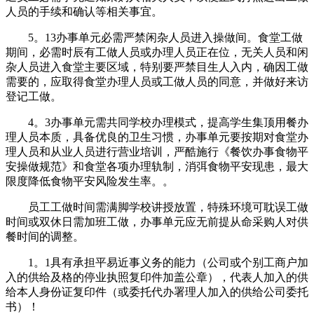
人员的手续和确认等相关事宜。
5。13办事单元必需严禁闲杂人员进入操做间。食堂工做
期间，必需时辰有工做人员或办理人员正在位，无关人员和闲
杂人员进入食堂主要区域，特别要严禁目生人入内，确因工做
需要的，应取得食堂办理人员或工做人员的同意，并做好来访
登记工做。
4。3办事单元需共同学校办理模式，提高学生集顶用餐办
理人员本质，具备优良的卫生习惯，办事单元要按期对食堂办
理人员和从业人员进行营业培训，严酷施行《餐饮办事食物平
安操做规范》和食堂各项办理轨制，消弭食物平安现患，最大
限度降低食物平安风险发生率。。
员工工做时间需满脚学校讲授放置，特殊环境可耽误工做
时间或双休日需加班工做，办事单元应无前提从命采购人对供
餐时间的调整。
1。1具有承担平易近事义务的能力（公司或个别工商户加
入的供给及格的停业执照复印件加盖公章），代表人加入的供
给本人身份证复印件（或委托代办署理人加入的供给公司委托
书）！