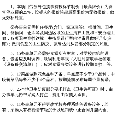
1。本项目劳务外包揽事费投标节制价（最高限价）为食
堂停业额的25%，投标人的报价跨越最高限价为无效报价，做
无效标处置。
②办事单元需担任餐厅(含门、窗玻璃等)、操做间、卫生
间、储物间、仓库等及周边区域的卫生清扫工做和平安办理工
做，各项卫生查抄达标，并按期进行室内消毒且做好记实(台
账)；做到食堂的卫生防疫、就餐达到从管部分制定的尺度。
5。15办事单元必需好食堂所有财富，对学校供给的设
备、设备应及时调养，耽误利用年限（入驻时需取学校签定
《设备移交清单》）；应对食堂各类设备进行按期查抄、等。
5。17菜品做到花色品种齐备，早点应不少于3个品种，中
晚餐菜品每餐不少于4个品种。按期提前发布每周带量食谱。
8。25本地卫生防疫部分要求打点《卫生许可证》时，由
办事单元协帮采购人打点，费用由采购人承担。
6。11办事单元不得更改学校办理系统等设备设备，若
有，采购人有权视情节轻沉予以惩罚或中止合同并履约金。