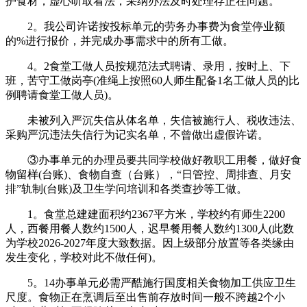
护食材，虚心听取看法，采纳办法及时处理存正在问题。
2。我公司许诺按投标单元的劳务办事费为食堂停业额
的%进行报价，并完成办事需求中的所有工做。
4。2食堂工做人员按规范法式聘请、录用，按时上、下
班，苦守工做岗亭(准绳上按照60人师生配备1名工做人员的比
例聘请食堂工做人员)。
未被列入严沉失信从体名单，失信被施行人、税收违法、
采购严沉违法失信行为记实名单，不曾做出虚假许诺。
③办事单元的办理员要共同学校做好教职工用餐，做好食
物留样(台账)、食物自查（台账），“日管控、周排查、月安
排”轨制(台账)及卫生学问培训和各类查抄等工做。
1。食堂总建建面积约2367平方米，学校约有师生2200
人，西餐用餐人数约1500人，迟早餐用餐人数约1300人(此数
为学校2026-2027年度大致数据。因上级部分放置等各类缘由
发生变化，学校对此不做任何)。
5。14办事单元必需严酷施行国度相关食物加工供应卫生
尺度。食物正在烹调后至出售前存放时间一般不跨越2个小