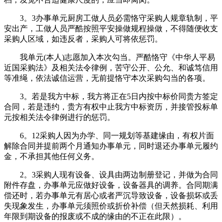
3。3办事单元厨房工做人员必需恪守采购人规章轨制，平
安出产，工做人员严酷按照平安操做规程操做，不得随便收支
采购人区域，如违反者，采购人可将依惩罚。
我单元(本人)志愿加入本次勾当。严酷恪守《中华人平易
近国采购法》及相关法令律例，苦守公开、公允、和诚笃信用
等准绳，依法诚信运营，无前提恪守本次采购勾当的各项。
3。若是我方中标，我方将正在5日内按中标价同贵方签定
合同，若是违约，贵方有权中止我方中标资历，并接管投标单
元按相关法令律例进行的惩罚。
6。12采购人因为办学、同一规划等基建缘由，有权片面
解除合同并提前两个月通知办事单元，同时退还办事单元履约
金，不承担其他任何义务。
2。3采购人现有设备、设具由两边制册登记，并做为合同
附件存盘，办事单元应做好设备，设备器具的调养。合同期满
偿还时，若办事单元有居心或者严沉导致设备，设备损坏或丢
失现象发生，办事单元须照价或折价补偿（但天然损耗、利用
年限到期设备的报废或不成的缘由的不正在此限）。