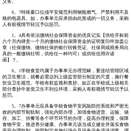
义务。
6。7特殊窗口位须平安规范利用钢瓶燃气、严禁利用不及
格的电器具。如，办事单元应承担由此形成的一切义务，采购
人有权视情节轻沉予以惩罚。
1。4具有依法缴纳社会保障资金的优良记实【供给开标前
六个月内肆意一个月的缴纳社会保障资金的证明复印件加盖公
章（社保缴纳、缴纳社保的银行转账凭证、社保局或税务局出
具的一般缴纳社明，供给任一种均可）或供给信用许诺
函】？。
6。1学校食堂均属于办事单元办理范畴，要连结管辖区域
的卫生整洁，就餐必需达到上级监管部分制定的尺度，施行餐
饮业卫生规范。学校有权监视和查抄。如正在学校或上级相关
部分查抄中发觉卫生不到位环境，采购人有权视情节轻沉予以
惩罚。
5。7办事单元应具备学校食物平安风险防控系统和严密无
效的内部节制轨制，强化内部办理，加强食物进货、运输、储
存、加工、供餐等各个环节环节的办理，提高办理程度，保障
食物平安，推进养分健康。办事单元该当成立健全并落实食物
平安办理轨制，按照制定并施行场合及设备设备清洗消毒、调