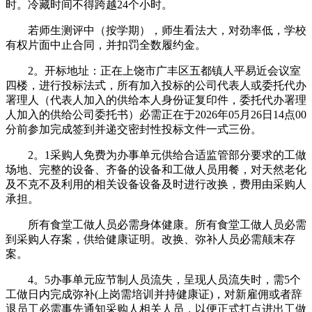
时。冷藏时间不得跨越24个小时。
若师生测评中（按学期），师生看法大，对劲率低，学校
有权片面中止合同，并扣罚全数履约金。
2。开标地址：正在上饶市广丰区五都镇人平易近会议室
四楼，进行投标法式，所有加入投标的公司代表人或委托代办
署理人（代表人加入的供给本人身份证复印件，委托代办署理
人加入的供给公司委托书）必需正在于2026年05月26日14点00
分前参加完成签到并递交密封性投标文件一式三份。
2。1采购人免费为办事单元供给合适监管部分要求的工做
场地、完整的设备、齐备的设备和工做人员用餐，对天然老化
及不克不及利用的相关设备设备及时进行改换，费用由采购人
承担。
所有食堂工做人员必需身体健康。所有食堂工做人员必需
到采购人存案，供给健康证明。改换、弥补人员必需颠末存
案。
4。5办事单元应节制人员流失，呈现人员流失时，需5个
工做日内完成弥补(上岗需培训并持健康证)，对新雇佣或者辞
退员工必需事先通知采购人相关人员，以便正式打点进出工做