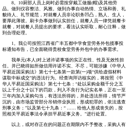
8。10厨部人员上岗时必需按穿戴工做服(帽)及其他劳
品。做到仪容整洁、风雅。做到办事自动热情、立场和善、礼
貌待人、礼节规范，对就餐人员非论职务凹凸，熟人、生人，
要厚此薄彼。刷卡办事做到认实担任，就餐人员一律凭就餐卡
就餐，对就餐人员提出的要求，看法认实听取，耐心注释，做
到合理处理。
1。我公司按照江西省广丰五都中学食堂劳务外包揽事投
标通知布告，已全面晓得贵校食堂劳务外包中的办事需求。
我单元(本人)对上述许诺事项的实正在性、性及无效性担
任。并已晓得如所做信用许诺不实、不尽，可能涉嫌《中华人
平易近国采购法》第七十七条第一款第(一)项“供给虚假材料
谋取中标成交”的违法行为。经查询拜访核实的，将按照《中
华人平易近国采购法》第七十七条：“处以采购金额千分之五
以上千分之十以下的罚款，列入不良行为记实名单，正在一至
三年内加入采购勾当，有违法所得的，并处违法所得，情节严
沉的，由市场监管部分吊销停业执照，形成犯罪的，依法逃查
刑事义务；”以及第七十九条：“ …… 给他人形成丧失的，按
照相关平易近事法令承担平易近事义务。”进行处置。
以上，或对存正在的问题正在期限内不予整改，采购人有