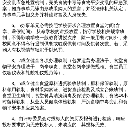
安变乱应急处置机制，完美食物中毒等食物平安变乱的应急预
案，如办事单元缘由形成采购人的损害，并经法律机关认定，
办事单元承担义务并补偿财富及人身丧失。
6。5办事单元必需按照学校要求合理放置食堂时间(含
寒、暑假期间)，从命学校的讲授放置，恪守学校相关规章轨
制，不得影响学校一般教育讲授次序，除一般用餐时间外，未
校同意不得私行遏制供餐或耽误供餐时间及供餐次数。若，采
购人有权视情节轻沉予以惩罚。
8。2成立健全各项办理轨制（包罗运营办理法子、食堂食
物平安办理法子、岗亭职责、食堂各岗亭操做规程、食堂员工
仪容仪表和礼貌礼仪规范等）。
8。5成立健全食堂原料进货验收轨制，原料保管轨制，原
料领用轨制，食材采购索证、进货查验检测及成立台账轨制，
食堂卫生轨制，食堂餐具清洗消毒及保洁办理轨制，食物48小
时留样轨制，从业人员健康体检轨制，严沉食物中毒变乱和食
物平安事务应急预案。
4。由评标委员会对投标人的资历及报价进行检验，响应
投标要求的为无效投标人，未响应的，其投标无效。