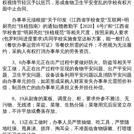
权视情节轻沉予以惩罚，形成食物卫生平安变乱的学校有权片
面中止合同。
办事单元须根据“关于印发《江西省学校食堂“互联网+明
厨亮灶”扶植指南》的通知(赣教勤字【2020】6号)”和“江西省
学校食堂“明厨亮灶”扶植规范”等相关尺度，按照采购人要求
(包罗时间进度要求)共同学校实施食堂达标方案，能一般打点
《餐饮办事运营许可证》等餐饮所需的证件；不然视为无法履
约，采购人有权打消办事单元的劳务资历。
3。6办事单元正在出产过程中要做好防火、防盗等相关平
安工做，凡正在出产过程中呈现的食物平安问题、出产平安问
题、卫生平安问题、设备设备利用平安问题以及消防平安问题
由办事单元担任，如若形成采购人财富丧失办事单元需照价补
偿，制员伤亡的由办事单元承担义务并担任补偿。
8。19从副食的案板、调度台、柜，要求外参不雅洁、无
污物、无残渣；菜盆、菜墩、生熟分隔；菜墩用完后应竖立存
放，不许平放或叠落存放。
8。13正在工做时，办事人员严禁抽烟、吃工具，严禁随
地吐痰、甩鼻涕、抓痒、掏耳朵，不准面临食物咳嗽、打喷嚏