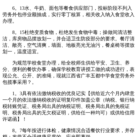
6。13水、牛奶、面包等餐食供应部门，投标阶段不列入
劳务外包停业额抽成，实行零丁核算，相关收入纳入食堂收入
办理。
8。15杜绝变质食物，杜绝发生食物中毒；操做间清洁整
洁，库房物品摆放划一，并合适卫生防疫部分的要求。餐厅清
洁、敞亮，空气清爽，墙面、地板亮光无油污，餐桌椅等摆放
划一，温度适宜。
为规范学校食堂办理，给全校师生供给平安、卫生、养
分、便利的餐饮办事，确保学校教育讲授工做的成功进行，表
现公允、公开、的准绳，现就江西省广丰五都中学食堂劳务外
包揽事采用？。
1。3具有依法缴纳税收的优良记实【供给近六个月内肆意
一个月的依法缴纳税收的证明复印件加盖公章（纳税、银行纳
税转账凭证、税务局出具的纳税证明、税务局出具的免税证
明、税务局出具的无欠税证明，供给任一种均可）或供给信用
许诺函】！
8。7每年按进行体检，健康情况合适餐饮行业要求，并存
档；发觉不合适健康尺度的，应当即离岗。