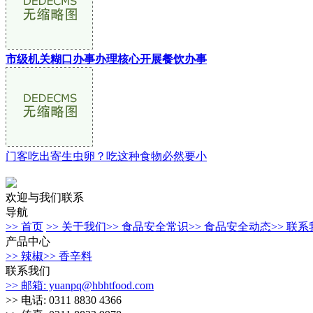
市级机关糊口办事办理核心开展餐饮办事
门客吃出寄生虫卵？吃这种食物必然要小
欢迎与我们联系
导航
>> 首页
>> 关于我们
>> 食品安全常识
>> 食品安全动态
>> 联
产品中心
>> 辣椒
>> 香辛料
联系我们
>> 邮箱: yuanpq@hbhtfood.com
>> 电话: 0311 8830 4366