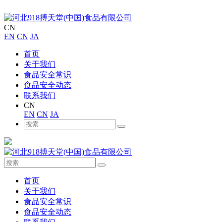
CN
EN
CN
JA
首页
关于我们
食品安全常识
食品安全动态
联系我们
CN
EN
CN
JA
首页
关于我们
食品安全常识
食品安全动态