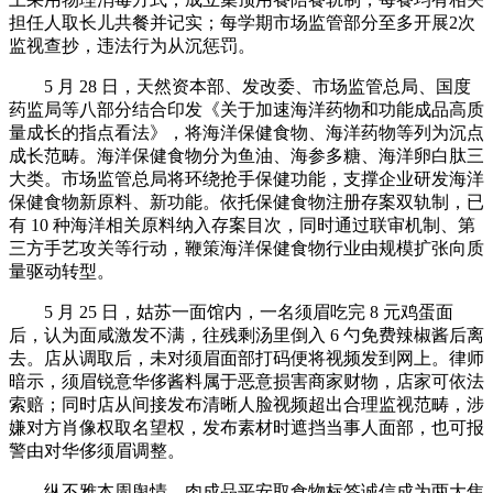
担任人取长儿共餐并记实；每学期市场监管部分至多开展2次
监视查抄，违法行为从沉惩罚。
5 月 28 日，天然资本部、发改委、市场监管总局、国度
药监局等八部分结合印发《关于加速海洋药物和功能成品高质
量成长的指点看法》，将海洋保健食物、海洋药物等列为沉点
成长范畴。海洋保健食物分为鱼油、海参多糖、海洋卵白肽三
大类。市场监管总局将环绕抢手保健功能，支撑企业研发海洋
保健食物新原料、新功能。依托保健食物注册存案双轨制，已
有 10 种海洋相关原料纳入存案目次，同时通过联审机制、第
三方手艺攻关等行动，鞭策海洋保健食物行业由规模扩张向质
量驱动转型。
5 月 25 日，姑苏一面馆内，一名须眉吃完 8 元鸡蛋面
后，认为面咸激发不满，往残剩汤里倒入 6 勺免费辣椒酱后离
去。店从调取后，未对须眉面部打码便将视频发到网上。律师
暗示，须眉锐意华侈酱料属于恶意损害商家财物，店家可依法
索赔；同时店从间接发布清晰人脸视频超出合理监视范畴，涉
嫌对方肖像权取名望权，发布素材时遮挡当事人面部，也可报
警由对华侈须眉调整。
纵不雅本周舆情，肉成品平安取食物标签诚信成为两大焦