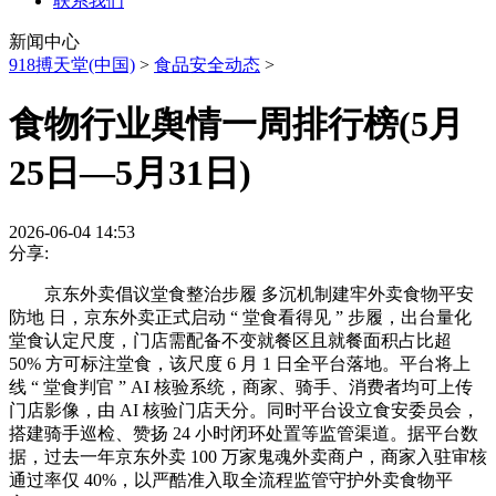
联系我们
新闻中心
918搏天堂(中国)
>
食品安全动态
>
食物行业舆情一周排行榜(5月
25日—5月31日)
2026-06-04 14:53
分享:
京东外卖倡议堂食整治步履 多沉机制建牢外卖食物平安
防地 日，京东外卖正式启动 “ 堂食看得见 ” 步履，出台量化
堂食认定尺度，门店需配备不变就餐区且就餐面积占比超
50% 方可标注堂食，该尺度 6 月 1 日全平台落地。平台将上
线 “ 堂食判官 ” AI 核验系统，商家、骑手、消费者均可上传
门店影像，由 AI 核验门店天分。同时平台设立食安委员会，
搭建骑手巡检、赞扬 24 小时闭环处置等监管渠道。据平台数
据，过去一年京东外卖 100 万家鬼魂外卖商户，商家入驻审核
通过率仅 40%，以严酷准入取全流程监管守护外卖食物平