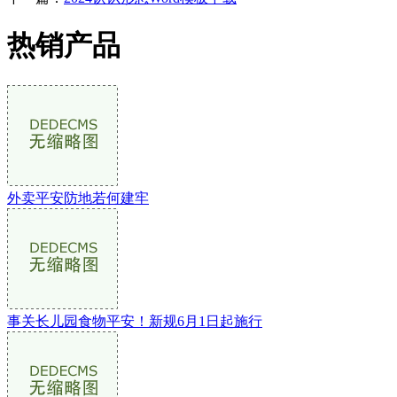
热销产品
外卖平安防地若何建牢
事关长儿园食物平安！新规6月1日起施行