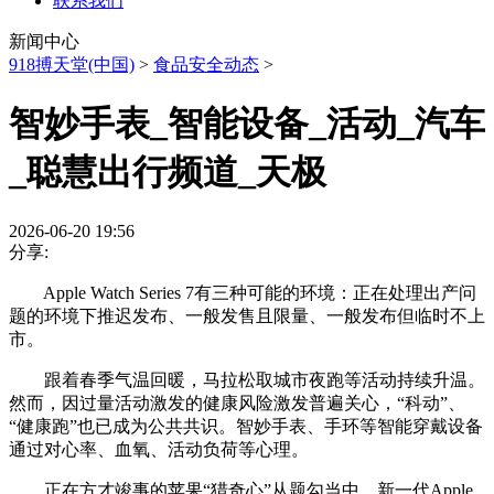
联系我们
新闻中心
918搏天堂(中国)
>
食品安全动态
>
智妙手表_智能设备_活动_汽车
_聪慧出行频道_天极
2026-06-20 19:56
分享:
Apple Watch Series 7有三种可能的环境：正在处理出产问
题的环境下推迟发布、一般发售且限量、一般发布但临时不上
市。
跟着春季气温回暖，马拉松取城市夜跑等活动持续升温。
然而，因过量活动激发的健康风险激发普遍关心，“科动”、
“健康跑”也已成为公共共识。智妙手表、手环等智能穿戴设备
通过对心率、血氧、活动负荷等心理。
正在方才竣事的苹果“猎奇心”从题勾当中，新一代Apple