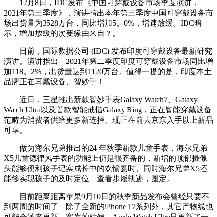
12月8日，IDC发布《中国可穿戴设备市场季度演讲，
2021年第三季度》，演讲指出本年第三季度中国可穿戴设备市
场出货量为3528万台，同比增加5。0%，增速放缓。IDC暗
示，增加放缓的次要缘由来自？。
日前，国际数据公司 (IDC) 发布印度可穿戴设备最新研究
演讲。演讲指出，2021年第二季度印度可穿戴设备市场同比增
加118。2%，出货量达到1120万台。值得一提的是，印度本土
品牌正在耳戴设备、智妙手！
近日，三星推出新款智妙手表Galaxy Watch7、Galaxy
Watch Ultra以及首款智能戒指Galaxy Ring，正在智能穿戴设备
范畴为消费者供给更多新选择。现正在前去京东入手以上新品
可享。
做为海尔兄弟推出的24 年秋季新款儿童手表，海尔兄弟
X5儿童德律风手表的功能上仍是很齐备的，新增的顶部摄像
头能够便利孩子记实成长中的欢愉霎时。同时海尔兄弟X5还
能够实现孩子的及时定位，查看步履轨迹，圈定。
目前距离距离苹果9月10日的秋季新品发布会曾经只要不
到两周的时间了，除了全新的iPhone 17系列外，其它产物线也
可能会送来更新。客岁的时候，Apple Watch Ultra只更新了一