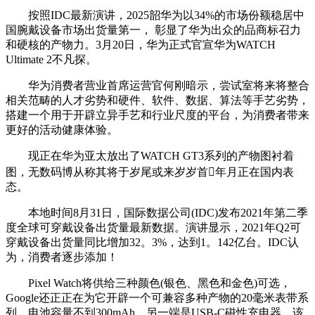
按照IDC最新演讲，2025韶华为以34%的市场份额稳居中
国腕戴设备市场出货量第一， 彰显了华为出众的品商标召力
和硬核的产物力。3月20日，华为正式官宣华为WATCH
Ultimate 2不凡探。
华为消费者营业首席运营官何刚暗示，尝试室将来将整合
相关范畴的人才劣势和硬件、软件、数据、算法等手艺劣势，
搭建一个用于开辟立异手艺和行业尺度的平台，为消费者带来
更好的活动健康体验。
现正在华为亚太放出了WATCH GT3系列的产物图衬着
图，无数码博从称其将于岁尾或来岁岁首年月正在国内表
态。
本地时间8月31日，国际数据公司(IDC)发布2021年第二季
度全球可穿戴设备出货量最新数据。演讲显示，2021年Q2可
穿戴设备出货量同比增加32。3%，达到1。142亿台。IDC认
为，消费者逐步添加！
Pixel Watch将供给三种颜色(银色、黑色和金色)可选，
Google还正正在为它开辟一个可兼容多种产物的20毫米表带系
列。电池容量不到300mAh，另一端是USB-C磁性充电器。该