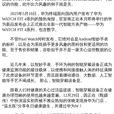
议的功能，此中比力风趣的例子就是关。
2025年5月16日，华为终端面向国内用户发布了华为
WATCH FIT 4系列的预热海报，官宣将正在本月即将举行的华
为新品发布会上正式推出全新一代智能方表产物——华为
WATCH FIT 4系列，包含数字。
不管Pixel Watch何时发布，它绝对会是Android智妙手表
的标杆，以至会为系统插手更多风趣的黑科技和更适用的功
能。至于售价和销量，谷歌似乎并不是一家关心这些数据的公
司。
近几年来，以智妙手表、手环为例的智能穿戴设备正成为
健康监测功能的最佳载体，以便携和间接接触人体的特征满脚
了此类设备的环节需求，而且跟着挪动通信、大数据、人工智
能等手艺不竭成长。 那么，智能穿戴设备是。
跟着人们对健康的关心过活益提拔，智能穿戴设备正在健
康办理范畴的使用也越来越普遍。12月29日，因正在《甄嬛
传》中扮演温实初而被不雅众熟知的张晓龙现身华为门店，
“温太医”分享冬日健康摄生，并通过华为W！