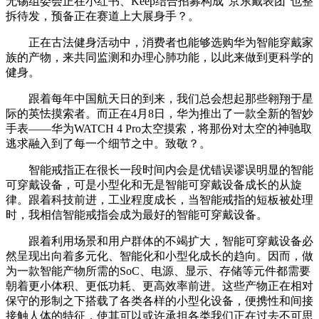
无锡组委会正在小红书、Keep结合招募构成“京东戴表团”也整
拆待发，预备正在赛道上大展身手？。
正在古法健身活动中，消费者也能够选购华为智能穿戴家
族的产物，来共同监测和办理心肺功能，以此来做到更科学的
健身。
跟着每年中国航天日的到来，我们总会想起那些翱翔于星
际的英怯摸索者。而正在4月8日，华为推出了一款全新的智妙
手表——华为WATCH 4 Pro太空摸索，将那份对太空的神驰取
逃求融入到了每一个细节之中。致敬？。
智能戒指正在很长一段时间内会是优错误谬误明显的智能
可穿戴设备，可是小型化和无是智能可穿戴设备成长的从旋
律。跟着科技前进，工业程度成长，当智能戒指的短板被处理
时，我相信智能戒指会成为最好的智能可穿戴设备。
跟着利用场景和用户群体的不竭扩大，智能可穿戴设备必
然呈现出向着多元化、智能化和小型化成长的趋向。因而，做
为一款智能产物所需的SoC、电源、显示、存储等元件都需要
朝着更小体积、更低功耗、更高效率前进。这些产物正在相对
保守的形制之下搭载了各类各样的小型化设备，便携性和间接
接触人体的特征，使其可以或许承担各类我们正在过去不可思