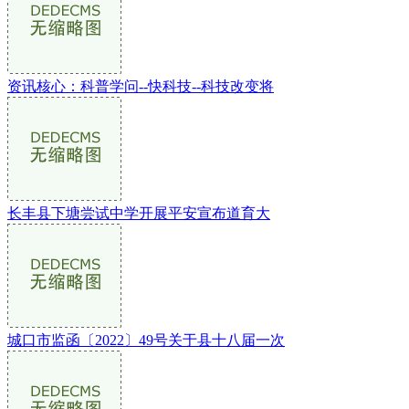
资讯核心：科普学问--快科技--科技改变将
长丰县下塘尝试中学开展平安宣布道育大
城口市监函〔2022〕49号关于县十八届一次