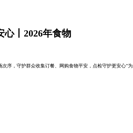
心丨2026年食物
，守护群众收集订餐、网购食物平安，点检守护更安心”为从题