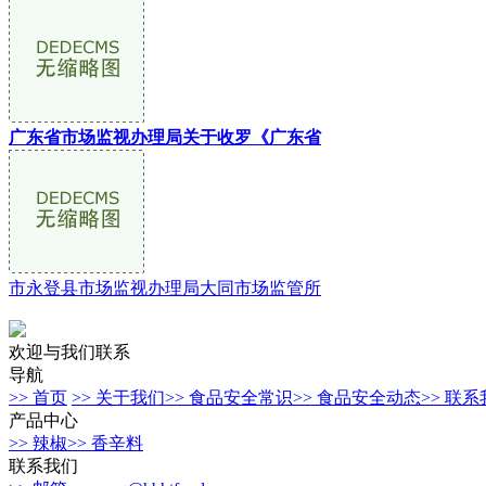
广东省市场监视办理局关于收罗《广东省
市永登县市场监视办理局大同市场监管所
欢迎与我们联系
导航
>> 首页
>> 关于我们
>> 食品安全常识
>> 食品安全动态
>> 联
产品中心
>> 辣椒
>> 香辛料
联系我们