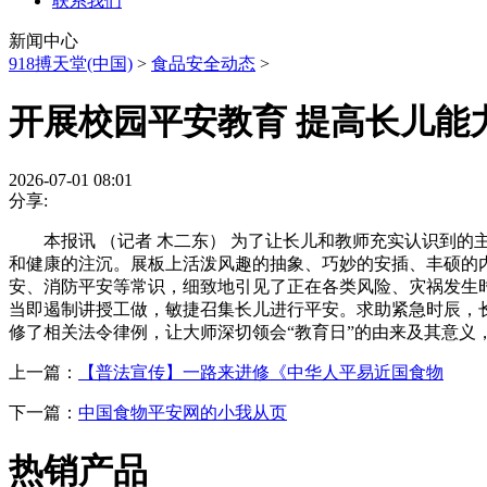
联系我们
新闻中心
918搏天堂(中国)
>
食品安全动态
>
开展校园平安教育 提高长儿能
2026-07-01 08:01
分享:
本报讯 （记者 木二东） 为了让长儿和教师充实认识到的
和健康的注沉。展板上活泼风趣的抽象、巧妙的安插、丰硕的
安、消防平安等常识，细致地引见了正在各类风险、灾祸发生
当即遏制讲授工做，敏捷召集长儿进行平安。求助紧急时辰，
修了相关法令律例，让大师深切领会“教育日”的由来及其意义
上一篇：
【普法宣传】一路来进修《中华人平易近国食物
下一篇：
中国食物平安网的小我从页
热销产品