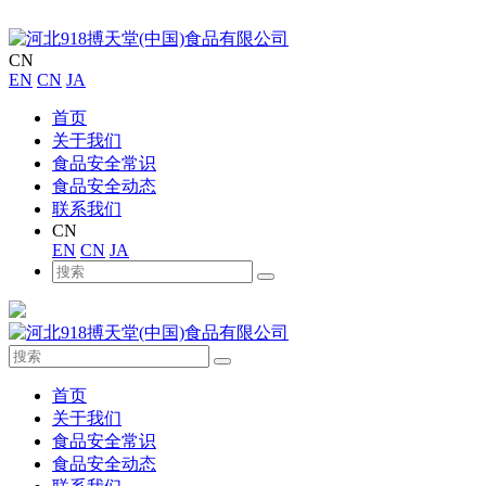
CN
EN
CN
JA
首页
关于我们
食品安全常识
食品安全动态
联系我们
CN
EN
CN
JA
首页
关于我们
食品安全常识
食品安全动态