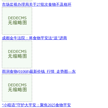
市场监视办理局关于27批次食物不及格环
成都金牛法院：将食物平安法“送”进商
雨润食物(01068)最新价钱_行情_走势图—东
“小暗语”守护大平安：聚焦2025食物平安