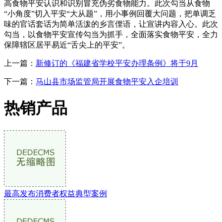
高食物平安认识和识别冒充伪劣食物能力。此次勾当从食物
“小角度”切入平安“大从题”，用小事例回覆大问题，把单调乏
味的官话套话为简单活泼的乡言俚语，让宣讲内容入心。此次
勾当，以食物平安宣传勾当为抓手，全面落实食物平安，全力
保障辖区居平易近“舌尖上的平安”。
上一篇：
新修订的《福建省学校平安办理条例》将于9月
下一篇：
马山县市场监管局开展食物平安入企培训
热销产品
最高发布消费者权益典型案例