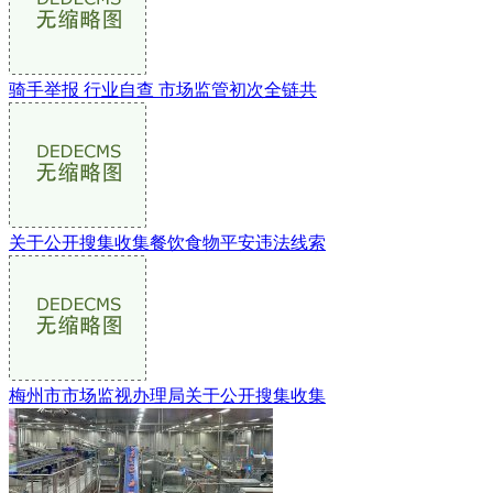
骑手举报 行业自查 市场监管初次全链共
关于公开搜集收集餐饮食物平安违法线索
梅州市市场监视办理局关于公开搜集收集