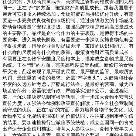
社会共治，实现高质量成长、高效能监管和高程度管理的无机
同一。正在“产”的方面，鞭策财产高质量成长。跟着我国居平
易近可安排收入持续添加，食物消费布局持续优化升级，有需
要进一步完美优良优价的市场机制，通过价钱激励的市场感化
带动食物质量平安程度提拔。加强品牌扶植是鞭策高质量成长
的主要路子。品牌是企业合作力的主要表现，是博得市场的主
要资本。进入新成长阶段，有需要进一步深切实施食物范畴品
牌提拔步履，指导企业自动提拔办理、束缚的认识和能力。有
什么样的尺度就有什么样的质量。鞭策食物财产高质量成长，
有需要正在食物平安国度尺度根本上，摸索成立食物质量尺度
系统。正在“管”的方面，完美高程度监管系统。新修订的食物
平安法，凸起表现了最严谨的尺度、最严酷的监管、最峻厉的
惩罚、最庄重的问责的要求。必需“严字当头”，从健康和社会
不变的久远方针考虑，严酷施行法令。是最好的营商。做为市
场监管部分，必需依法行政，严酷落实法律公示、全过程记
实、严沉法律决定法制审核等轨制。进一步加大食物平安普法
宣传力度，加强法令律例和政策宣传解读，正在全社会营制尚
德守法的优良。正在“治”的方面，鼎力培育食物平安文化。以
食物平安文化凝结更深条理的价值认同，往往能起到事半功倍
的结果。要加速推操行业诚信系统扶植，成立全国同一的食物
出产运营企业信用档案。培育人人参取认识。食物平安事关人
人，食物平安人人有责。要充实阐扬群众监视、监视的主要感