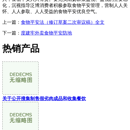
化，沉视指导泛博消费者积极参取食物平安管理，营制人人关
怀、人人参取、人人受益的食物平安优良空气。
上一篇：
食物平安法（修订草案二次审议稿）全文
下一篇：
度建牢外卖食物平安防地
热销产品
关于公开搜集制售假劣肉成品和收集餐饮