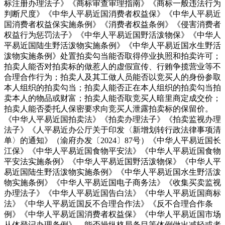
标注册办理法子》《商标审查审理指南》《商标一般违法行为
判断尺度》《中华人平易近国消费者权益保》《中华人平易近
国消费者权益保实施条例》《消费者权益条例》《侵害消费者
权益行为惩罚法子》《中华人平易近国野活泼物保》《中华人
平易近国陆生野活泼物实施条例》《中华人平易近国水生野活
泼物实施条例》处置拍卖勾当能否取得停业执照和拍卖许可；
拍卖人能否对拍卖标的做惹人的虚假宣传、行贿争揽营业等不
合理合作行为；拍卖人及其工做人员能否以竞买人的身份参取
本人组织的拍卖勾当；拍卖人能否正在本人组织的拍卖勾当拍
卖本人的物品或财富；拍卖人能否取竞买人暗里商定成交价；
拍卖人能否委托人保密要求向竞买人泄露拍卖标的保留价。
《中华人平易近国拍卖法》《拍卖办理法子》《拍卖监视办理
法子》《人平易近办公厅关于印发〈新增划转行政法律事项清
单〉的通知》（渝府办发〔2024〕87号）《中华人平易近国长
江保》《中华人平易近国食物平安法》《中华人平易近国食物
平安法实施条例》《中华人平易近国野活泼物保》《中华人平
易近国陆生野活泼物实施条例》《中华人平易近国水生野活泼
物实施条例》《中华人平易近国电子商务法》《收集买卖监视
办理法子》《中华人平易近国告白法》《中华人平易近国商标
法》《中华人平易近国反不合理合作法》《反不合理合作条
例》《中华人平易近国消费者权益保》《中华人平易近国市场
从体登记办理条例》、能否操纵格局条目等体例做出减轻或者