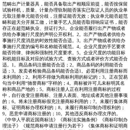
范畴出产计量器具，能否具备取出产相顺应前提，能否按保留
试验样机，质量、计量办理轨制能否落实已取证人员的执业单
元取注册单元能否分歧，注册证能否无效；执业单元能否超范
畴和超天分开展工做，计量手艺人员能否取得响应证书，能否
存正在超范畴执业、挂证行为1。企业能否履行出产产物或者
供给办事施行尺度的声明公开权利。2。出产产物或者供给办
事施行尺度消息的时效性能否合适。3。出产产物或者供给办
事施行尺度的编号和名称能否规范。4。企业尺度的手艺要求
能否符律、律例和强制性尺度要求。5。企业尺度的功能目标
和机能目标及对应的试验方式、查验方式或者评价方式能否合
适。1。商品条码注册能否合适；2。商品条码的利用能否合
适；3。发卖者检验商品条码能否合适1。必需利用注册商标而
未利用的；2。利用不得做为商标利用的标记的；3。正在贸易
勾当中利用“驰誉商标”字样的；4。商标被许可儿未标明其名
称和商品产地的；5。商标注册人正在利用注册商标的过程
中，自行改变注册商标、注册人表面、地址或者其他注册事项
的；6。将未注册商标假充注册商标利用的；7。未履行集体商
标、证明商标办理权利的；8。未履行商标印制办理权利的；
9。恶意申请商标注册的；10。其他违反商标办理次序的。
《中华人平易近国商标法》《商标法实施条例》《商标印制办
理法子》《规范商标申请注册行为若干》《集体商标和证明商