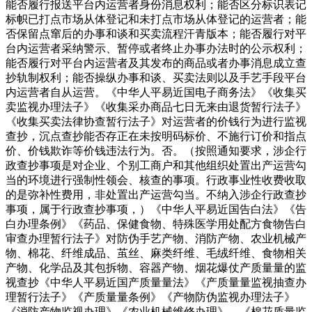
能否履行报送平台内运营者身份消息权利；能否区分标识表记
标帜已打点市场从体登记和未打点市场从体登记的运营者；能
否保留点窜后的办事和谈和买卖流程汗青版本；能否履行对平
台内运营者采纳警示、暂停或者终止办事办法时的公示权利；
能否履行对平台内运营者及其发布的商品或者办事消息成立查
抄轨制权利；能否操纵办事和谈、买卖法则以及手艺手段平台
内运营者自从运营。《中华人平易近国电子商务法》《收集买
卖监视办理法子》《收集采办商品七日无来由退货暂行法子》
《收集买卖法律协查暂行法子》对运营者的价钱行为进行监视
查抄，沉点查抄能否存正在未按明码标价、不施行订价和指点
价、价钱欺诈等价钱违法行为。否。（按照通知要求，涉企行
政查抄事项是对企业、个别工商户和其他组织处置出产运营勾
当的环境进行强制性领会、核查的事项。行政事业性收费收取
的是弥补性费用，非处置出产运营勾当。不纳入涉企行政查抄
事项，属于行政查抄事项，）《中华人平易近国告白法》《告
白办理条例》《药品、保健食物、特殊医学用处配方食物告白
审查办理暂行法子》对防伪手艺产物、消防产物、农业机械产
物、棉花、纤维成品、茧丝、麻类纤维、毛绒纤维、食物相关
产物、化学品及其包拆物、容器产物、烟花爆仗产质量量的监
视查抄《中华人平易近国产质量量法》《产质量量监视抽查办
理暂行法子》《产质量量条例》《产物防伪监视办理法子》
《消防产物监视办理》《农业机械维修办理》。《棉花质量监