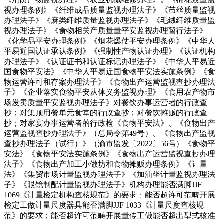
视办理条例》《纤维成品质量监视办理法子》《茧丝质量监视
办理法子》《麻类纤维质量监视办理法子》《毛绒纤维质量监
视办理法子》《食物相关产质量量平安监视办理暂行法子》
《化学品平安办理条例》《烟花爆仗平安办理条例》《中华人
平易近国认证承认条例》《强制性产物认证办理》《认证机构
办理法子》《认证证书和认证标记办理法子》《中华人平易近
国食物平安法》《中华人平易近国食物平安法实施条例》《食
物运营许可和存案办理法子》《食物出产运营监视查抄办理法
子》《企业落实食物平安从体义务监视办理》《食用农产物市
场发卖质量平安监视办理法子》对餐饮办事运营者的行政查
抄；对集顶用餐单元食堂的行政查抄；对餐饮摊贩的行政查
抄；对家宴办事运营者的行政检《食物平安法》、《食物出产
运营监视查抄办理法子》（总局令第49号）、《食物出产监视
查抄办理法子（试行）》（渝市监发〔2022〕56号）《食物平
安法》《食物平安法实施条例》《食物出产运营监视查抄办理
法子》《食物出产加工小做坊和食物摊贩办理条例》《计量
法》《集贸市场计量监视办理法子》《加油坐计量监视办理法
子》《眼镜制配计量监视办理法子》机构办理能否满脚JJF
1069《计量检定机构查核规范》的要求；能否超许可范畴开展
检定工做计量尺度器具能否满脚JJF 1033《计量尺度查核规
范》的要求；能否超许可范畴开展量传工做能否超出型式核准