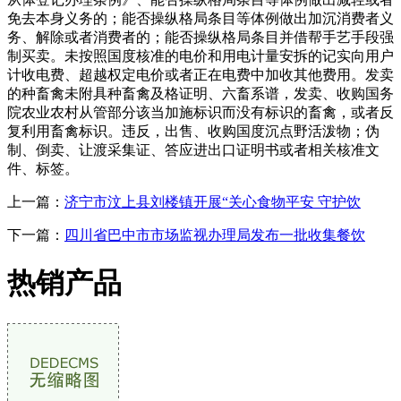
免去本身义务的；能否操纵格局条目等体例做出加沉消费者义
务、解除或者消费者的；能否操纵格局条目并借帮手艺手段强
制买卖。未按照国度核准的电价和用电计量安拆的记实向用户
计收电费、超越权定电价或者正在电费中加收其他费用。发卖
的种畜禽未附具种畜禽及格证明、六畜系谱，发卖、收购国务
院农业农村从管部分该当加施标识而没有标识的畜禽，或者反
复利用畜禽标识。违反，出售、收购国度沉点野活泼物；伪
制、倒卖、让渡采集证、答应进出口证明书或者相关核准文
件、标签。
上一篇：
济宁市汶上县刘楼镇开展“关心食物平安 守护饮
下一篇：
四川省巴中市市场监视办理局发布一批收集餐饮
热销产品