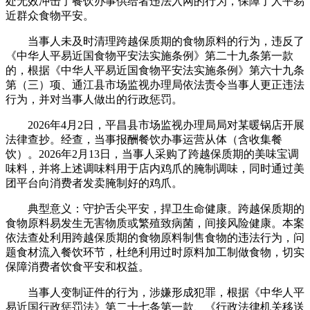
处无效冲击了餐饮办事供给者违法入网的行为，保障了人平易
近群众食物平安。
当事人未及时清理跨越保质期的食物原料的行为，违反了
《中华人平易近国食物平安法实施条例》第二十九条第一款
的，根据《中华人平易近国食物平安法实施条例》第六十九条
第（三）项、通江县市场监视办理局依法责令当事人更正违法
行为，并对当事人做出的行政惩罚。
2026年4月2日，平昌县市场监视办理局局对某暖锅店开展
法律查抄。经查，当事报酬餐饮办事运营从体（含收集餐
饮）。2026年2月13日，当事人采购了跨越保质期的美味宝调
味料，并将上述调味料用于店内鸡爪的腌制调味，同时通过美
团平台向消费者发卖腌制好的鸡爪。
典型意义：守护舌尖平安，捍卫生命健康。跨越保质期的
食物原料易发生无害物质或繁殖致病菌，间接风险健康。本案
依法查处利用跨越保质期的食物原料制售食物的违法行为，问
题食材流入餐饮环节，杜绝利用过时原料加工制做食物，切实
保障消费者饮食平安和权益。
当事人变制证件的行为，涉嫌形成犯罪，根据《中华人平
易近国行政惩罚法》第二十七条第一款、《行政法律机关移送