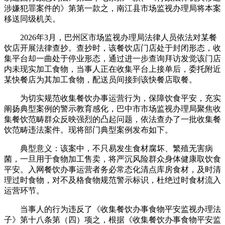
涉嫌犯罪案件的》第第一款之，南江县市场监视办理局将本案
移送同级机关。
2026年3月，巴州区市场监视办理局法律人员依法对某餐
饮店开展法律查抄。查抄时，该餐饮店门店处于封闭形态，收
集平台却一曲处于停业形态，通过进一步查询拜访发觉该门店
内未现实加工食物，当事人正在收集平台上接单后，委托附近
某快餐店为其加工食物，配送员间接到该快餐店取餐。
为切实规范收集餐饮办事运营行为，保障饮食平安，充实
阐扬典型案例的警示教育感化，巴中市市场监视办理局聚焦收
集餐饮范畴群众反映强烈的凸起问题，依法查办了一批收集餐
饮范畴违法案件。现将部门典型案例发布如下。
典型意义：该案中，不只易发生食材腐坏、繁殖无害病
菌，一旦用于食物加工售卖，将严沉风险群众身体健康取饮食
平安。入网餐饮办事运营者务必常态化清点库房食材，及时清
理过时食物，对不及格食物规范警示标识，杜绝过时食材流入
运营环节。
当事人的行为违反了《收集餐饮办事食物平安监视办理法
子》第十八条第（四）项之，根据《收集餐饮办事食物平安监