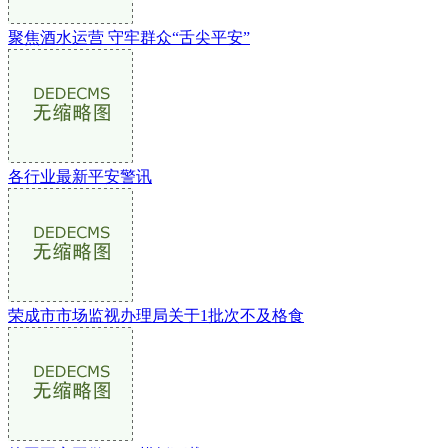
聚焦酒水运营 守牢群众“舌尖平安”
各行业最新平安警讯
荣成市市场监视办理局关于1批次不及格食