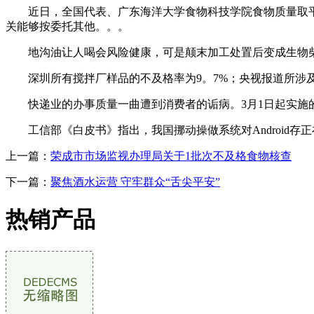
近日，全国代表、广东海洋大学食物科技学院食物质量取平安
关能够按委托其他。。。
地沟油让人喝会风险健康，可是颠末加工处置后变成生物柴油
深圳所有搅拌厂样品的不及格率为9。7%；央视报道所涉及
快递业的办事质量一曲遭到消费者的诟病。3月1日起实施的
工信部《白皮书》指出，我国挪动操做系统对Android存
上一篇：
荣成市市场监视办理局关于1批次不及格食物核查
下一篇：
聚焦酒水运营 守牢群众“舌尖平安”
热销产品