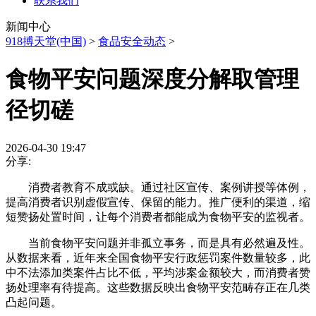
联系我们
新闻中心
918搏天堂(中国)
>
食品安全动态
>
食物平安问题深度分解取管理
径切磋
2026-04-30 19:47
分享:
消费者教育不成或缺。通过社区宣传、案例讲授等体例，
提高消费者识别虚假宣传、保留的能力。推广便利的渠道，缩
短赞扬处置时间，让每个消费者都能成为食物平安的监视者。
当前食物平安问题并非孤立事务，而是具有必然遍及性。
从数据来看，近年来全国食物平安行政惩罚案件数量较多，此
中不法添加类案件占比不低，平均涉案金额较大，而消费者赞
扬处理率有待提高。这些数据反映出食物平安范畴存正在几类
凸起问题。