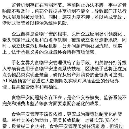
监管机制存正在亏弱环节。事前防止办法不脚，事中监管
响应不敷及时，跨部分数据共享机制不健全，导致部门违法行
为未能及时被发觉和。同时，惩罚力度不脚，难以构成无效，
活动式监管难以根治系统性风险。
企业自律是食物平安的根本。头部企业应阐扬引领感化，
牵头制定行业尺度和白名单轨制，鞭策成立食材溯源系统。同
时，成立快速危机响应机制，公开问题产物召回流程。现实
上，怯于承担义务的企业最终会博得市场信赖。
手艺立异为食物平安管理供给了新手段。相关部分打算投
入专项资金用于食物平安逃溯系统扶植，区块链手艺将正在沉
点食物品类实现全笼盖，确保从出产到消费的全链条可逃溯。
AI 风险预警平台通过大数据阐发实现对风险企业的分级办
理，提高监管效率和精确性。
食物平安问题持久存正在，是企业义务缺失、监管系统不
完美和消费者坚苦等多方面要素配合感化的成果。
食物平安管理不该仅依赖，更应成为鞭策轨制变化的契
机。将社会关心为动力，完美长效机制，才能实现 安心消
费，质量糊口 的方针。食物平安管理虽然任沉道远，但通过