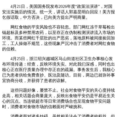
4月21日，美国国务院发布2026年度“政策法演讲”，对国
安法实施后的情况。统一天，讲话人郭嘉昆明白回应！美方报
乞假话取，中方否决，已向美方提出严明商量。
网红食物的平安风险也不容轻忽。部门网红冻干草莓检出
镉超标及多种禁用农药，以至存正在伪制检测演讲流入市场的
环境。而某些网红千层肚的出产恶劣，落地原料被间接捡回加
工，工人操做不规范，这些现象严沉冲击了消费者对网红食物
的信赖。
4月25日，浙江绍兴越城区马山街道社区卫生办事核心发
布环境传递：经查，反映环境失实。对此我们深感，同时也出
核心正在医疗质量办理中存正在的疏漏。事务发生后，我核心
已为患者供给免费查抄、医治及随访。目前，两边已就弥补事
宜协商分歧，并获得了患者的谅解。
这些问题好像，屡禁不止。社会对食物平安的关心度持续
走高，相关话题会商量庞大，反映出食物平安仍是平易近生关
心的沉点。当连锁超市等日常消费场合也呈现食物平安问题
时，消费者对食物市场的信赖面对严峻挑和。
消费者面对诸多妨碍。虽然相关法令了消费者的权益，但