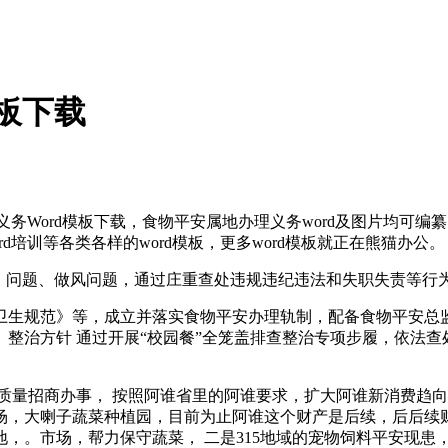
板下载
务Word模板下载，食物平安属地办理义务word及图片均可
rd培训等各类各样的word模板，更多word模板就正在熊猫办公。
问题、做风问题，通过庄重查处违规违纪违法和失职失责等行
生规范》等，成立并落实食物平安办理轨制，配备食物平安总监
整治方针 通过开展“校园餐”全笼盖排查整治专项步履，依法
量招商办事， 按照阿谁省里的阿谁要求，扩大阿谁新消费趋向
场，大喇子蔬菜种植园，目前为止阿谁这个财产是后续，后后续
，。市场，帮力保守蔬菜， 二是315地域的宠物饲料平安现患