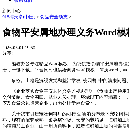
联系我们
新闻中心
918搏天堂(中国)
>
食品安全动态
>
食物平安属地办理义务Word模
2026-05-01 19:50
分享:
熊猫办公专注精品Word模板，为您供给食物平安属地办理义
册，一键下载。平台同时也供给商务word模板，简历word，wo
事务。出格是沉视发觉和整治学校“校园餐”中的清廉问题、
《企业落实食物平安从体义务监视办理》《食物出产通用卫
交付节制、食物召回、从业人员办理、环绕以下内容编纂：一、
应及食堂承包运营企业，出力处理学校食堂？。
关于我市引进宠物饲料厂的可行性 新消费布景下宠物饲料质
熟，现有的配套成熟，禽类屠宰场、长安的养鸡场，海鲜加工
的猫粮加工企业，由于用边角料啊，或者海鲜加工场的阿谁属地