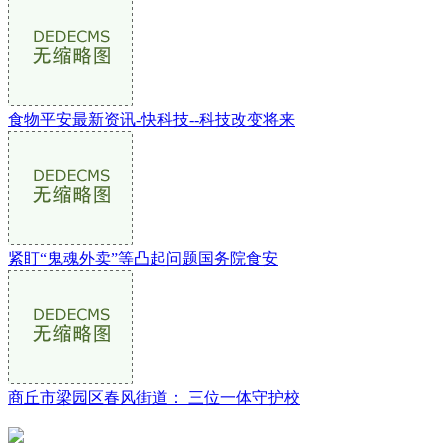
食物平安最新资讯-快科技--科技改变将来
紧盯“鬼魂外卖”等凸起问题国务院食安
商丘市梁园区春风街道： 三位一体守护校