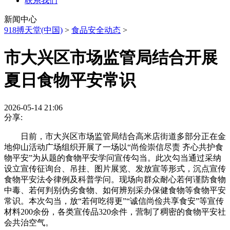
联系我们
新闻中心
918搏天堂(中国)
>
食品安全动态
>
市大兴区市场监管局结合开展
夏日食物平安常识
2026-05-14 21:06
分享:
日前，市大兴区市场监管局结合高米店街道多部分正在金
地仰山活动广场组织开展了一场以“尚俭崇信尽责 齐心共护食
物平安”为从题的食物平安学问宣传勾当。此次勾当通过采纳
设立宣传征询台、吊挂、图片展览、发放宣等形式，沉点宣传
食物平安法令律例及科普学问。现场向群众耐心若何谨防食物
中毒、若何判别伪劣食物、如何辨别采办保健食物等食物平安
常识。本次勾当，放“若何吃得更”“诚信尚俭共享食安”等宣传
材料200余份，各类宣传品320余件，营制了稠密的食物平安社
会共治空气。