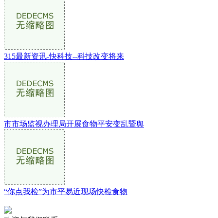
315最新资讯-快科技--科技改变将来
市市场监视办理局开展食物平安变乱暨舆
“你点我检”为市平易近现场快检食物