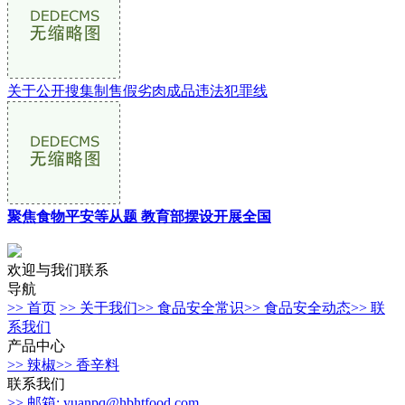
关于公开搜集制售假劣肉成品违法犯罪线
聚焦食物平安等从题 教育部摆设开展全国
欢迎与我们联系
导航
>> 首页
>> 关于我们
>> 食品安全常识
>> 食品安全动态
>> 联
系我们
产品中心
>> 辣椒
>> 香辛料
联系我们
>> 邮箱: yuanpq@hbhtfood.com