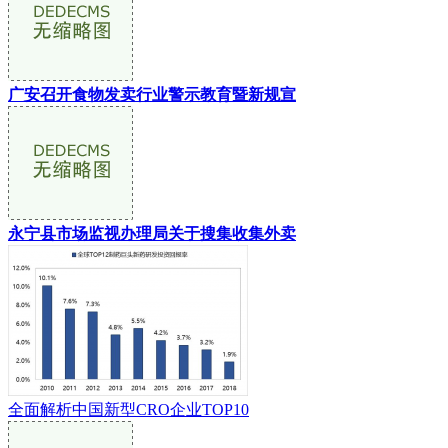
广安召开食物发卖行业警示教育暨新规宣
永宁县市场监视办理局关于搜集收集外卖
全面解析中国新型CRO企业TOP10