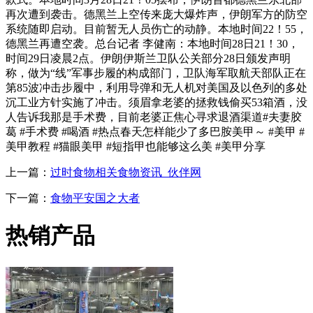
再次遭到袭击。德黑兰上空传来庞大爆炸声，伊朗军方的防空
系统随即启动。目前暂无人员伤亡的动静。本地时间22！55，
德黑兰再遭空袭。总台记者 李健南：本地时间28日21！30，
时间29日凌晨2点。伊朗伊斯兰卫队公关部分28日颁发声明
称，做为“线”军事步履的构成部门，卫队海军取航天部队正在
第85波冲击步履中，利用导弹和无人机对美国及以色列的多处
沉工业方针实施了冲击。须眉拿老婆的拯救钱偷买53箱酒，没
人告诉我那是手术费，目前老婆正焦心寻求退酒渠道#夫妻胶
葛 #手术费 #喝酒 #热点春天怎样能少了多巴胺美甲～ #美甲 #
美甲教程 #猫眼美甲 #短指甲也能够这么美 #美甲分享
上一篇：
过时食物相关食物资讯_伙伴网
下一篇：
食物平安国之大者
热销产品