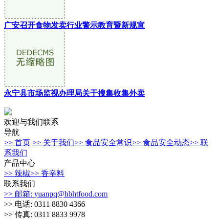
广安召开食物发卖行业警示教育暨新规宣
永宁县市场监视办理局关于搜集收集外卖
欢迎与我们联系
导航
>> 首页
>> 关于我们
>> 食品安全常识
>> 食品安全动态
>> 联
系我们
产品中心
>> 辣椒
>> 香辛料
联系我们
>> 邮箱: yuanpq@hbhtfood.com
>> 电话: 0311 8830 4366
>> 传真: 0311 8833 9978